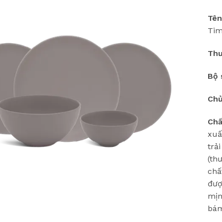
Tên
Tim
Thư
Bộ 
Chủ
Chấ
xuấ
trả
(th
chấ
đượ
mịn
bám