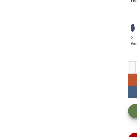
Hồ
Xá
Đe
Bộ 