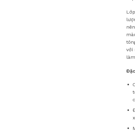
Lớp
lượ
nên
màu
tôn
với
làm
Đặc
C
x
M