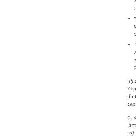
t
s
T
đ
Bộ 
Xám
đìn
cao
Quý
làm
trợ