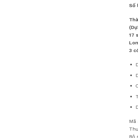
Số 
Thà
(Dự
17 
Lon
3 c
D
D
D
Mã 
Thư
Bộ 