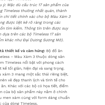
u ý: Mặc dù cấu trúc 17 sản phẩm của
g Timeless thường nhất quán, thành
n chi tiết chính xác cho bộ Màu Xám 3
ng được liệt kê rõ ràng trong các
ồn tìm kiếm. Thông tin trên được suy
n dựa trên các bộ Timeless 17 sản
m khác như Đại Dương Sương Mờ).
tả thiết kế và cảm hứng:
Bộ đồ ăn
eless – Màu Xám 3 thuộc dòng sản
m Timeless nổi bật với phong cách
t kế tối giản, hiện đại và sang trọng.
 xám 3 mang một sắc thái riêng biệt,
 nên vẻ đẹp thanh lịch và tinh tế cho
 ăn. Khác với các bộ có họa tiết, điểm
n của bộ sản phẩm này nằm ở chính
 men xám cùng với form dáng chuẩn
 của dòng Timeless.