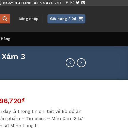
Ệ NGAY HOTLINE: 087. 9071. 727
Đăng nhập
Giỏ hàng /
0
₫
 Hàng
u Xám 3
196,720
₫
i đây là thông tin chi tiết về Bộ đồ ăn
sản phẩm – Timeless – Màu Xám 3 từ
 sứ Minh Long I: