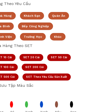
g Theo Yêu Cầu
hà Hàng
Khách Sạn
Quán Ăn
a Đình
Bếp Công Nghiệp
ệnh Viện
Trường Học
Khác
 Hàng Theo SET
T 10 Cái
SET 20 Cái
SET 50 Cái
T 100 Cái
SET 200 Cái
T 500 Cái
SET Theo Yêu Cầu Sản Xuất
Sưu Tập Màu Sắc