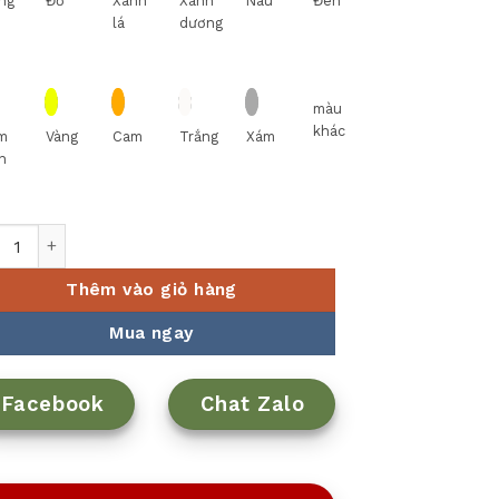
ng
Đỏ
Xanh
Xanh
Nâu
Đen
lá
dương
màu
khác
m
Vàng
Cam
Trắng
Xám
n
đồ ăn 17 sản phẩm - Timeless - Màu Xám 3 số lượng
Thêm vào giỏ hàng
Mua ngay
Facebook
Chat Zalo