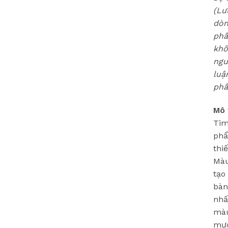
(Lư
dòn
phầ
khô
ngu
luậ
phẩ
Mô 
Tim
phẩ
thiế
Màu
tạo
bàn
nhấ
màu
mực