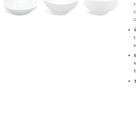
c
c
Ý
t
s
b