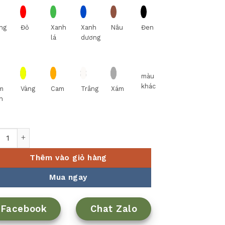
ng
Đỏ
Xanh
Xanh
Nâu
Đen
lá
dương
màu
khác
m
Vàng
Cam
Trắng
Xám
n
Đồ Ăn 10 Người 36 Sản Phẩm Jasmine - Trắng - Minh Long số l
Thêm vào giỏ hàng
Mua ngay
Facebook
Chat Zalo