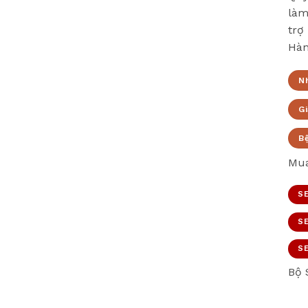
làm
trợ
Hàn
N
Gi
B
Mua
SE
SE
SE
Bộ 