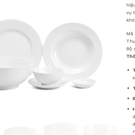
hiệ
vụ 
khô
Mã 
Thư
Bộ 
Thô
m