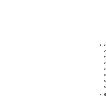
C
c
t
đ
đ
c
c
c
Đ