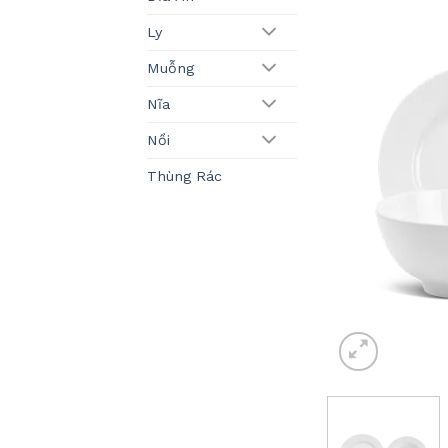
Ly
Muỗng
Nĩa
Nồi
Thùng Rác