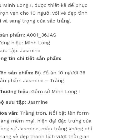
u Minh Long I, được thiết kế để phục
trọn vẹn cho 10 người với vẻ đẹp tinh
i và sang trọng của sắc trắng.
sản phẩm: A001_36JAS
ơng hiệu: Minh Long
sưu tập: Jasmine
ng tin chi tiết sản phẩm:
Tên sản phẩm:
Bộ đồ ăn 10 người 36
sản phẩm Jasmine – Trắng
Thương hiệu:
Gốm sứ Minh Long I
Bộ sưu tập:
Jasmine
Hoa văn:
Trắng trơn. Nổi bật lên form
dáng mềm mại, hiện đại đặc trưng của
dòng sứ Jasmine, màu trắng không chỉ
ang vẻ đẹp thanh lịch vượt thời gian