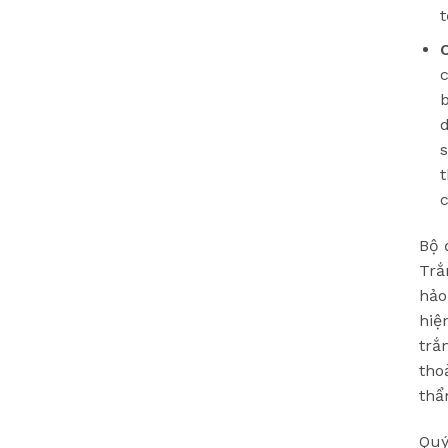
t
c
t
c
Bộ 
Trắ
hảo
hiệ
trắ
tho
thẩ
Quý