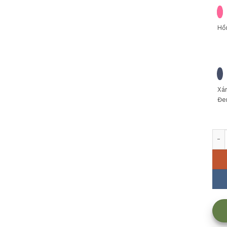
Hồ
Xá
Đe
Bộ 