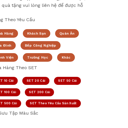
 quà tặng vui lòng liên hệ để được hỗ
g Theo Yêu Cầu
hà Hàng
Khách Sạn
Quán Ăn
a Đình
Bếp Công Nghiệp
ệnh Viện
Trường Học
Khác
 Hàng Theo SET
T 10 Cái
SET 20 Cái
SET 50 Cái
T 100 Cái
SET 200 Cái
T 500 Cái
SET Theo Yêu Cầu Sản Xuất
Sưu Tập Màu Sắc