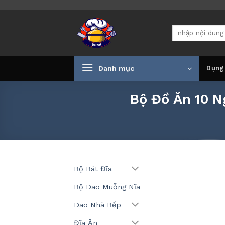
Bỏ
qua
Tìm
nội
kiếm:
dung
Danh mục
Dụng
Bộ Đồ Ăn 10 N
Bộ Bát Đĩa
Bộ Dao Muỗng Nĩa
Dao Nhà Bếp
Đĩa Ăn