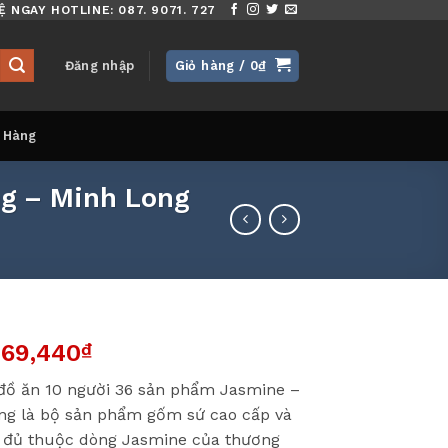
Ệ NGAY HOTLINE: 087. 9071. 727
Đăng nhập
Giỏ hàng /
0
₫
 Hàng
ng – Minh Long
369,440
₫
đồ ăn 10 người 36 sản phẩm Jasmine –
ng là bộ sản phẩm gốm sứ cao cấp và
 đủ thuộc dòng Jasmine của thương