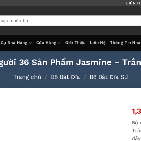
LIÊN H
 Cụ Nhà Hàng
Cửa Hàng
Giới Thiệu
Liên Hệ
Thông Tin Nhà
gười 36 Sản Phẩm Jasmine – Trắ
Trang chủ
/
Bộ Bát Đĩa
/
Bộ Bát Đĩa Sứ
1,
Bộ 
Trắ
đầy