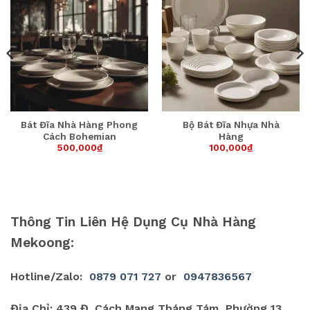
Bát Đĩa Nhà Hàng Phong
Bộ Bát Đĩa Nhựa Nhà
Cách Bohemian
Hàng
500,000
₫
100,000
₫
Thông Tin Liên Hệ Dụng Cụ Nhà Hàng
Mekoong:
Hotline/Zalo:
0879 071 727
or
0947836567
Địa Chỉ: 439 Đ. Cách Mạng Tháng Tám, Phường 13,