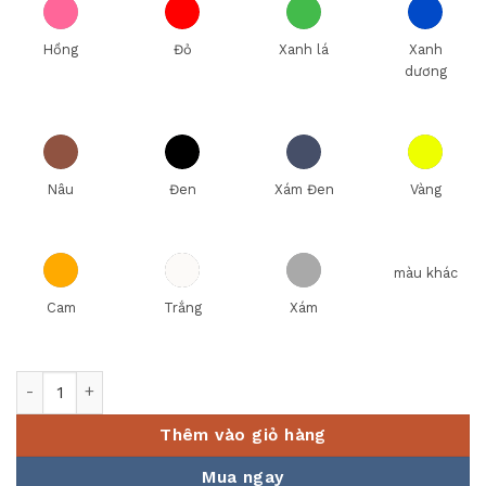
Hồng
Đỏ
Xanh lá
Xanh
dương
Nâu
Đen
Xám Đen
Vàng
màu khác
Cam
Trắng
Xám
Bộ đồ ăn 10 người 36 sản phẩm - Jasmine - Chim Lạc số lượ
Thêm vào giỏ hàng
Mua ngay