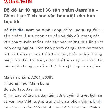
2,054,160
₫
Bộ đồ ăn 10 người 36 sản phẩm Jasmine –
Chim Lạc: Tinh hoa văn hóa Việt cho bàn
tiệc lớn
Bộ
bát đĩa
Jasmine Minh Long
Chim Lạc 10 người 36
sản phẩm là lựa chọn cao cấp và đầy đủ, mang nét
văn hóa truyền thống đặc sắc vào những bữa ăn sum
họp đông người. Trên nền phom dáng Jasmine thanh
lịch và hiện đại, họa tiết Chim Lạc, biểu tượng thiêng
liêng của dân tộc Việt, được thể hiện đầy tinh xảo, tạo
nên một không gian ẩm thực trang trọng và ý nghĩa.
Mã sản phẩm: A001_36385
Thương hiệu: Minh Long
Bộ sưu tập: Jasmine
Chim Lạc từ lâu đã gắn liền với truyền thuyết lịch sử
và văn hóa Việt, tượng trưng cho sự phồn thịnh,
bình
an và may mắn. Việc Minh Long đưa hình ảnh Chim