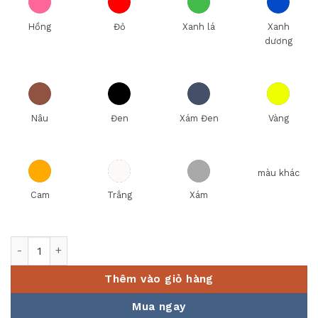
Hồng
Đỏ
Xanh lá
Xanh
dương
Nâu
Đen
Xám Đen
Vàng
màu khác
Cam
Trắng
Xám
Bộ 5 dao kiwi cán gỗ tiện lợi W5W số lượng
Thêm vào giỏ hàng
Mua ngay