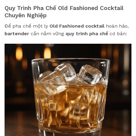
Quy Trình Pha Chế Old Fashioned Cocktail
Chuyên Nghiệp
Để pha chế một ly
Old Fashioned cocktail
hoàn hảo,
bartender
cần nắm vững
quy trình pha chế
cơ bản: