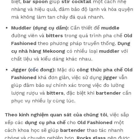
biệt,
bar spoon
giúp
stir
cocktail
một cách nhẹ
nhàng và hiệu quả, đảm bảo độ lạnh và hòa quyện
mà không làm tan chảy đá quá nhanh.
Muddler (dụng cụ dầm):
Cần thiết để
muddle
đường viên và
bitters
trong quá trình pha chế
Old
Fashioned
theo phương pháp truyền thống.
Dụng
cụ nhà hàng Mekoong
có nhiều loại
muddler
với
chất liệu và kiểu dáng khác nhau.
Jigger (
cốc
đong):
Mặc dù
công thức pha chế
Old
Fashioned
khá đơn giản, việc sử dụng
jigger
vẫn
giúp đảm bảo sự chính xác trong việc đo lường
lượng rượu và
bitters
, đặc biệt khi
bartender
cần
phục vụ nhiều ly cùng lúc.
Theo kinh nghiệm quan sát của chúng tôi
, việc sắp
xếp các
dụng cụ pha chế
cho
Old Fashioned
một
cách khoa học sẽ giúp
bartender
thao tác nhanh
chóng và chuyên nghiệp hơn.
Rocks glass
nên được