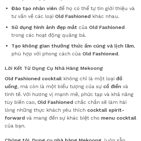
Đào tạo nhân viên
để họ có thể tự tin giới thiệu và
tư vấn về các loại
Old Fashioned
khác nhau.
Sử dụng hình ảnh đẹp mắt
của
Old Fashioned
trong các hoạt động quảng bá.
Tạo không gian thưởng thức ấm cúng và lịch lãm
,
phù hợp với phong cách của
Old Fashioned
.
Lời Kết Từ Dụng Cụ Nhà Hàng Mekoong
Old Fashioned cocktail
không chỉ là một loại
đồ
uống
, mà còn là một biểu tượng của sự
cổ điển
và
tinh tế. Với hương vị mạnh mẽ, phức tạp và khả năng
tùy biến cao,
Old Fashioned
chắc chắn sẽ làm hài
lòng những thực khách yêu thích
cocktail
spirit-
forward
và mang đến sự khác biệt cho
menu cocktail
của bạn.
Chúng tôi
,
Dụng cụ nhà hàng Mekoong
, luôn sẵn