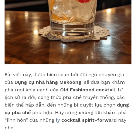
Bài viết này, được biên soạn bởi đội ngũ chuyên gia
của
Dụng cụ nhà hàng Mekoong
, sẽ đưa bạn khám
phá mọi khía cạnh của
Old Fashioned cocktail
, từ
lịch sử ra đời, công thức pha chế truyền thống, các
biến thể hấp dẫn, đến những bí quyết lựa chọn
dụng
cụ pha chế
phù hợp. Hãy cùng
chúng tôi
khám phá
“linh hồn” của những
ly
cocktail
spirit-forward
này
nhé!