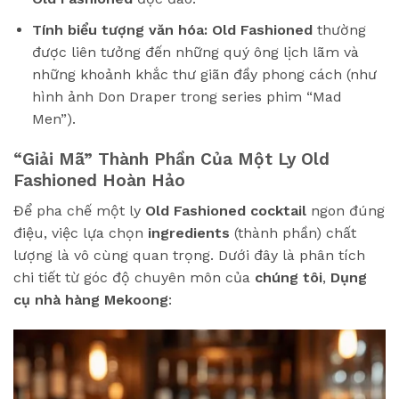
Tính biểu tượng văn hóa:
Old Fashioned
thường
được liên tưởng đến những quý ông lịch lãm và
những khoảnh khắc thư giãn đầy phong cách (như
hình ảnh Don Draper trong series phim “Mad
Men”).
“Giải Mã” Thành Phần Của Một Ly Old
Fashioned Hoàn Hảo
Để pha chế một ly
Old Fashioned cocktail
ngon đúng
điệu, việc lựa chọn
ingredients
(thành phần) chất
lượng là vô cùng quan trọng. Dưới đây là phân tích
chi tiết từ góc độ chuyên môn của
chúng tôi
,
Dụng
cụ nhà hàng Mekoong
: