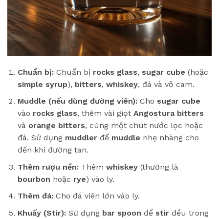
Chuẩn bị:
Chuẩn bị
rocks glass
,
sugar cube
(hoặc
simple syrup
),
bitters
,
whiskey
, đá và vỏ cam.
Muddle (nếu dùng đường viên):
Cho
sugar cube
vào
rocks glass
, thêm vài giọt
Angostura bitters
và
orange bitters
, cùng một chút nước lọc hoặc
đá. Sử dụng
muddler
để
muddle
nhẹ nhàng cho
đến khi đường tan.
Thêm rượu nền:
Thêm
whiskey
(thường là
bourbon
hoặc
rye
) vào ly.
Thêm đá:
Cho đá viên lớn vào ly.
Khuấy (Stir):
Sử dụng
bar spoon
để
stir
đều trong