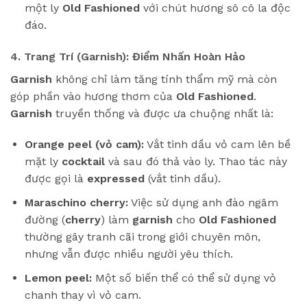
một ly
Old Fashioned
với chút hương sô cô la độc
đáo.
4. Trang Trí (Garnish): Điểm Nhấn Hoàn Hảo
Garnish
không chỉ làm tăng tính thẩm mỹ mà còn
góp phần vào hương thơm của
Old Fashioned
.
Garnish
truyền thống và được ưa chuộng nhất là:
Orange peel (vỏ cam):
Vắt tinh dầu vỏ cam lên bề
mặt ly
cocktail
và sau đó thả vào ly. Thao tác này
được gọi là
expressed
(vắt tinh dầu).
Maraschino cherry:
Việc sử dụng anh đào ngâm
đường (
cherry
) làm
garnish
cho
Old Fashioned
thường gây tranh cãi trong giới chuyên môn,
nhưng vẫn được nhiều người yêu thích.
Lemon peel:
Một số biến thể có thể sử dụng vỏ
chanh thay vì vỏ cam.