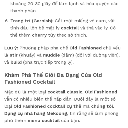
khoảng 20-30 giây để làm lạnh và hòa quyện các
thành phần.
Trang trí (Garnish):
Cắt một miếng vỏ cam, vắt
tinh dầu lên bề mặt ly
cocktail
và thả vào ly. Có
thể thêm
cherry
tùy theo sở thích.
Lưu ý:
Phương pháp pha chế
Old Fashioned
chủ yếu
là
stir
(khuấy) và
muddle
(dầm) (đối với đường viên),
và
build
(pha trực tiếp trong ly).
Khám Phá Thế Giới Đa Dạng Của Old
Fashioned Cocktail
Mặc dù là một loại
cocktail
classic
,
Old Fashioned
vẫn có nhiều biến thể hấp dẫn. Dưới đây là một số
loại
Old Fashioned cocktail cụ thể
mà
chúng tôi
,
Dụng cụ nhà hàng Mekoong
, tin rằng sẽ làm phong
phú thêm
menu cocktail
của bạn: