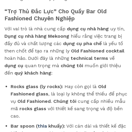
“Trợ Thủ Đắc Lực” Cho Quầy Bar Old
Fashioned Chuyên Nghiệp
Với vai trò là nhà cung cấp
dụng cụ nhà hàng
uy tín,
Dụng cụ nhà hàng Mekoong
hiểu rằng việc trang bị
đầy đủ và chất lượng các
dụng cụ pha chế
là yếu tố
then chốt để tạo ra những ly
Old Fashioned cocktail
hoàn hảo. Dưới đây là những
technical terms
về
dụng cụ
quan trọng mà
chúng tôi
muốn giới thiệu
đến
quý khách hàng
:
Rocks glass (ly rocks):
Hay còn gọi là
Old
Fashioned glass
, là loại ly không thể thiếu để phục
vụ
Old Fashioned
.
Chúng tôi
cung cấp nhiều mẫu
mã
rocks glass
với thiết kế sang trọng và độ bền
cao.
Bar spoon (
thìa
khuấy):
Với cán dài và thiết kế đặc