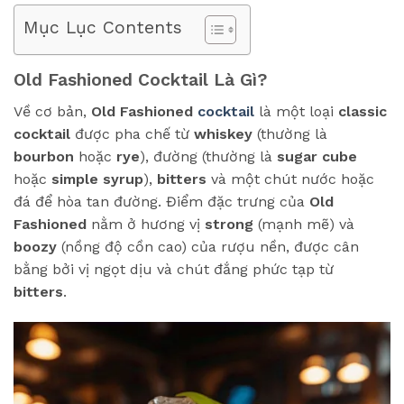
Mục Lục Contents
Old Fashioned Cocktail Là Gì?
Về cơ bản,
Old Fashioned
cocktail
là một loại
classic
cocktail
được pha chế từ
whiskey
(thường là
bourbon
hoặc
rye
), đường (thường là
sugar cube
hoặc
simple syrup
),
bitters
và một chút nước hoặc
đá để hòa tan đường. Điểm đặc trưng của
Old
Fashioned
nằm ở hương vị
strong
(mạnh mẽ) và
boozy
(nồng độ cồn cao) của rượu nền, được cân
bằng bởi vị ngọt dịu và chút đắng phức tạp từ
bitters
.