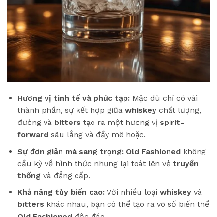
Hương vị tinh tế và phức tạp:
Mặc dù chỉ có vài
thành phần, sự kết hợp giữa
whiskey
chất lượng,
đường và
bitters
tạo ra một hương vị
spirit-
forward
sâu lắng và đầy mê hoặc.
Sự đơn giản mà sang trọng:
Old Fashioned
không
cầu kỳ về hình thức nhưng lại toát lên vẻ
truyền
thống
và đẳng cấp.
Khả năng tùy biến cao:
Với nhiều loại
whiskey
và
bitters
khác nhau, bạn có thể tạo ra vô số biến thể
Old Fashioned
độc đáo.