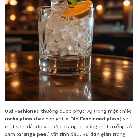
Old Fashioned
thường được phục vụ trong một chiếc
rocks glass
(hay còn gọi là
Old Fashioned glass
) với
một viên đá lớn và được trang trí bằng một miếng vỏ
cam (
orange peel
) vắt tinh dầu. Sự
đơn giản
trong