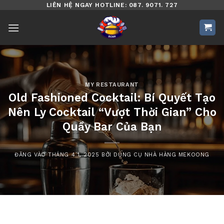
Bỏ
LIÊN HỆ NGAY HOTLINE: 087. 9071. 727
qua
nội
dung
MY RESTAURANT
Old Fashioned Cocktail: Bí Quyết Tạo
Nên Ly Cocktail “Vượt Thời Gian” Cho
Quầy Bar Của Bạn
ĐĂNG VÀO
THÁNG 4 1, 2025
BỞI
DỤNG CỤ NHÀ HÀNG MEKOONG