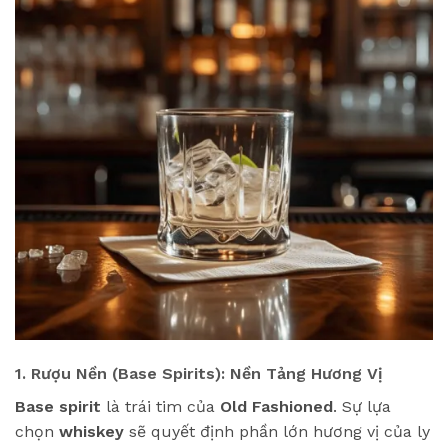
1. Rượu Nền (Base Spirits): Nền Tảng Hương Vị
Base spirit
là trái tim của
Old Fashioned
. Sự lựa
chọn
whiskey
sẽ quyết định phần lớn hương vị của ly