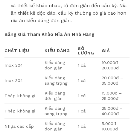
và thiết kế khác nhau, từ đơn giản đến cầu kỳ. Nĩa
ăn thiết kế độc đáo, cầu kỳ thường có giá cao hơn
nĩa ăn kiểu dáng đơn giản.
Bảng Giá Tham Khảo Nĩa Ăn Nhà Hàng
SỐ
CHẤT LIỆU
KIỂU DÁNG
GIÁ
LƯỢNG
Kiểu dáng
10.000đ –
Inox 304
1 cái
đơn giản
20.000đ
Kiểu dáng
20.000đ –
Inox 304
1 cái
sang trọng
35.000đ
Kiểu dáng
15.000đ –
Thép không gỉ
1 cái
đơn giản
25.000đ
Kiểu dáng
25.000đ –
Thép không gỉ
1 cái
sang trọng
40.000đ
Kiểu dáng
5.000đ –
Nhựa cao cấp
1 cái
đơn giản
10.000đ