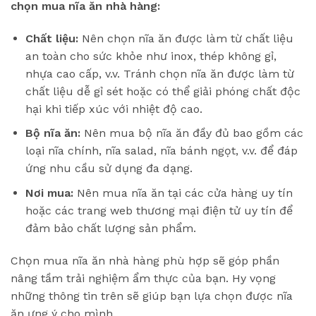
chọn mua nĩa ăn nhà hàng:
Chất liệu:
Nên chọn nĩa ăn được làm từ chất liệu
an toàn cho sức khỏe như inox, thép không gỉ,
nhựa cao cấp, v.v. Tránh chọn nĩa ăn được làm từ
chất liệu dễ gỉ sét hoặc có thể giải phóng chất độc
hại khi tiếp xúc với nhiệt độ cao.
Bộ nĩa ăn:
Nên mua bộ nĩa ăn đầy đủ bao gồm các
loại nĩa chính, nĩa salad, nĩa bánh ngọt, v.v. để đáp
ứng nhu cầu sử dụng đa dạng.
Nơi mua:
Nên mua nĩa ăn tại các cửa hàng uy tín
hoặc các trang web thương mại điện tử uy tín để
đảm bảo chất lượng sản phẩm.
Chọn mua nĩa ăn nhà hàng phù hợp sẽ góp phần
nâng tầm trải nghiệm ẩm thực của bạn. Hy vọng
những thông tin trên sẽ giúp bạn lựa chọn được nĩa
ăn ưng ý cho mình.