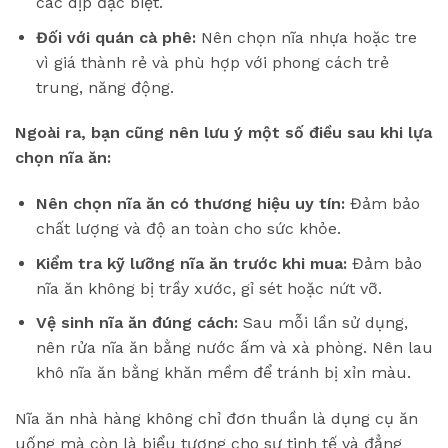
các dịp đặc biệt.
Đối với quán cà phê:
Nên chọn nĩa nhựa hoặc tre
vì giá thành rẻ và phù hợp với phong cách trẻ
trung, năng động.
Ngoài ra, bạn cũng nên lưu ý một số điều sau khi lựa
chọn nĩa ăn:
Nên chọn nĩa ăn có thương hiệu uy tín:
Đảm bảo
chất lượng và độ an toàn cho sức khỏe.
Kiểm tra kỹ lưỡng nĩa ăn trước khi mua:
Đảm bảo
nĩa ăn không bị trầy xước, gỉ sét hoặc nứt vỡ.
Vệ sinh nĩa ăn đúng cách:
Sau mỗi lần sử dụng,
nên rửa nĩa ăn bằng nước ấm và xà phòng. Nên lau
khô nĩa ăn bằng khăn mềm để tránh bị xỉn màu.
Nĩa ăn nhà hàng không chỉ đơn thuần là dụng cụ ăn
uống mà còn là biểu tượng cho sự tinh tế và đẳng