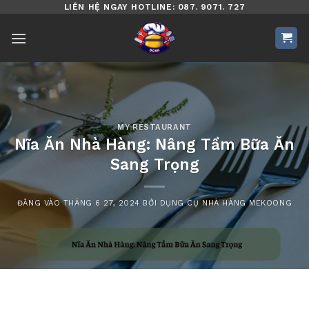
Bỏ
LIÊN HỆ NGAY HOTLINE: 087. 9071. 727
qua
nội
dung
MY RESTAURANT
Nĩa Ăn Nhà Hàng: Nâng Tầm Bữa Ăn
Sang Trọng
ĐĂNG VÀO
THÁNG 6 27, 2024
BỞI
DỤNG CỤ NHÀ HÀNG MEKOONG