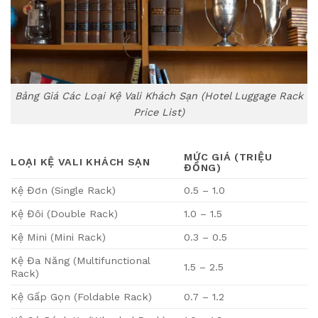
Bảng Giá Các Loại Kệ Vali Khách Sạn (Hotel Luggage Rack
Price List)
MỨC GIÁ (TRIỆU
LOẠI KỆ VALI KHÁCH SẠN
ĐỒNG)
Kệ Đơn (Single Rack)
0.5 – 1.0
Kệ Đôi (Double Rack)
1.0 – 1.5
Kệ Mini (Mini Rack)
0.3 – 0.5
Kệ Đa Năng (Multifunctional
1.5 – 2.5
Rack)
Kệ Gấp Gọn (Foldable Rack)
0.7 – 1.2