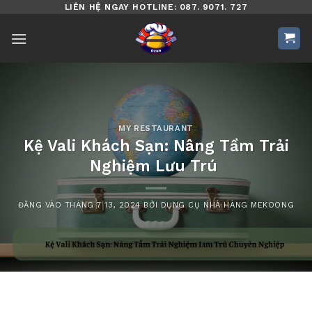
Bỏ
LIÊN HỆ NGAY HOTLINE: 087. 9071. 727
qua
nội
dung
MY RESTAURANT
Kệ Vali Khách Sạn: Nâng Tầm Trải
Nghiệm Lưu Trú
ĐĂNG VÀO
THÁNG 7 13, 2024
BỞI
DỤNG CỤ NHÀ HÀNG MEKOONG