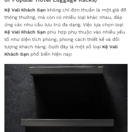
Kệ Vali Khách Sạn
không chỉ đơn thuần là một giá đỡ
thông thường, mà còn có nhiều loại khác nhau, đáp
ứng các nhu cầu lưu trú đa dạng. Việc lựa chọn loại
Kệ Vali Khách Sạn
phù hợp phụ thuộc vào nhiều yếu
tố như diện tích phòng, phong cách thiết kế và đối
tượng khách hàng. Dưới đây là một số loại
Kệ Vali
Khách Sạn
phổ biến hiện nay: