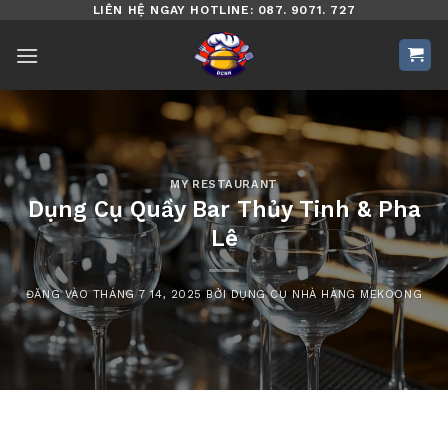
Bỏ
LIÊN HỆ NGAY HOTLINE: 087. 9071. 727
qua
nội
dung
MY RESTAURANT
Dụng Cụ Quầy Bar Thủy Tinh & Pha
Lê
ĐĂNG VÀO
THÁNG 7 14, 2025
BỞI
DỤNG CỤ NHÀ HÀNG MEKOONG