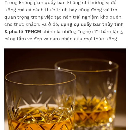
Trong không gian quầy bar, không chỉ hương vị đồ
uống mà cả cách thức trình bày cũng đóng vai trò
quan trọng trong việc tạo nên trải nghiệm khó quên
cho thực khách. Và ở đó,
dụng cụ quầy bar thủy tinh
& pha lê TPHCM
chính là những “nghệ sĩ” thầm lặng,
nâng tầm vẻ đẹp và cảm nhận của mọi thức uống.