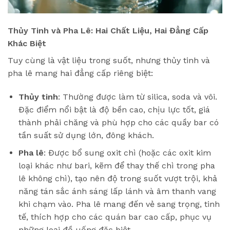
Thủy Tinh và Pha Lê: Hai Chất Liệu, Hai Đẳng Cấp
Khác Biệt
Tuy cùng là vật liệu trong suốt, nhưng thủy tinh và
pha lê mang hai đẳng cấp riêng biệt:
Thủy tinh
: Thường được làm từ silica, soda và vôi.
Đặc điểm nổi bật là độ bền cao, chịu lực tốt, giá
thành phải chăng và phù hợp cho các quầy bar có
tần suất sử dụng lớn, đông khách.
Pha lê
: Được bổ sung oxit chì (hoặc các oxit kim
loại khác như bari, kẽm để thay thế chì trong pha
lê không chì), tạo nên độ trong suốt vượt trội, khả
năng tán sắc ánh sáng lấp lánh và âm thanh vang
khi chạm vào. Pha lê mang đến vẻ sang trọng, tinh
tế, thích hợp cho các quán bar cao cấp, phục vụ
những loại đồ uống đặc biệt.