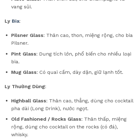
vang sủi.
Ly
Bia
:
Pilsner Glass
: Thân cao, thon, miệng rộng, cho bia
Pilsner.
Pint Glass
: Dung tích lớn, phổ biến cho nhiều loại
bia.
Mug Glass
: Có quai cầm, dày dặn, giữ lạnh tốt.
Ly Thường Dùng
:
Highball Glass
: Thân cao, thẳng, dùng cho cocktail
pha dài (Long Drink), nước ngọt.
Old Fashioned / Rocks Glass
: Thân thấp, miệng
rộng, dùng cho cocktail on the rocks (có đá),
whisky.