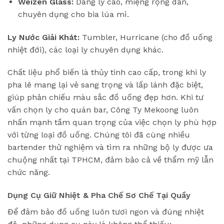
Weizen Glass:
Dáng ly cao, miệng rộng dần,
chuyên dụng cho bia lúa mì.
Ly Nước Giải Khát:
Tumbler, Hurricane (cho đồ uống
nhiệt đới), các loại ly chuyên dụng khác.
Chất liệu phổ biến là thủy tinh cao cấp, trong khi ly
pha lê mang lại vẻ sang trọng và lấp lánh đặc biệt,
giúp phản chiếu màu sắc đồ uống đẹp hơn. Khi tư
vấn chọn ly cho quán bar, Công Ty Mekoong luôn
nhấn mạnh tầm quan trọng của việc chọn ly phù hợp
với từng loại đồ uống. Chúng tôi đã cùng nhiều
bartender thử nghiệm và tìm ra những bộ ly được ưa
chuộng nhất tại TPHCM, đảm bảo cả về thẩm mỹ lẫn
chức năng.
Dụng Cụ Giữ Nhiệt & Pha Chế Sơ Chế Tại Quầy
Để đảm bảo đồ uống luôn tươi ngon và đúng nhiệt