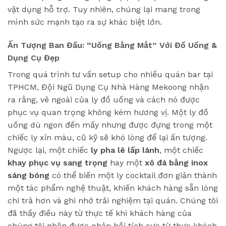
vật dụng hỗ trợ. Tuy nhiên, chúng lại mang trong
mình sức mạnh tạo ra sự khác biệt lớn.
Ấn Tượng Ban Đầu: “Uống Bằng Mắt” Với Đồ Uống &
Dụng Cụ Đẹp
Trong quá trình tư vấn setup cho nhiều quán bar tại
TPHCM, Đội Ngũ Dụng Cụ Nhà Hàng Mekoong nhận
ra rằng, vẻ ngoài của ly đồ uống và cách nó được
phục vụ quan trọng không kém hương vị. Một ly đồ
uống dù ngon đến mấy nhưng được đựng trong một
chiếc ly xỉn màu, cũ kỹ sẽ khó lòng để lại ấn tượng.
Ngược lại, một chiếc
ly pha lê lấp lánh
, một chiếc
khay phục vụ sang trọng
hay một
xô đá bằng inox
sáng bóng
có thể biến một ly cocktail đơn giản thành
một tác phẩm nghệ thuật, khiến khách hàng sẵn lòng
chi trả hơn và ghi nhớ trải nghiệm tại quán. Chúng tôi
đã thấy điều này từ thực tế khi khách hàng của
chúng tôi nhận được phản hồi tích cực từ thực khách