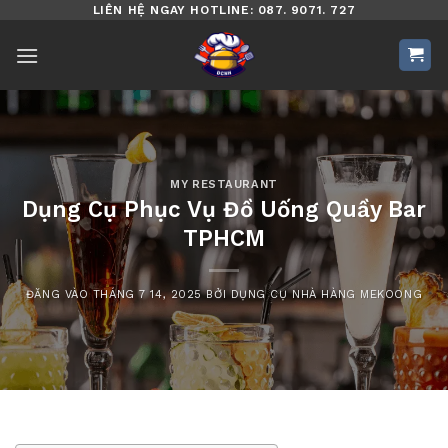
Bỏ
LIÊN HỆ NGAY HOTLINE: 087. 9071. 727
qua
nội
dung
MY RESTAURANT
Dụng Cụ Phục Vụ Đồ Uống Quầy Bar
TPHCM
ĐĂNG VÀO
THÁNG 7 14, 2025
BỞI
DỤNG CỤ NHÀ HÀNG MEKOONG