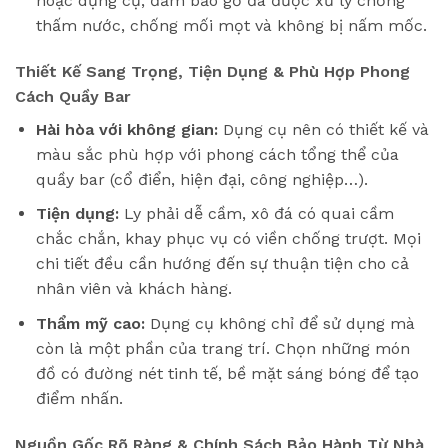
hoặc dụng cụ, đảm bảo gỗ đã được xử lý chống
thấm nước, chống mối mọt và không bị nấm mốc.
Thiết Kế Sang Trọng, Tiện Dụng & Phù Hợp Phong
Cách Quầy Bar
Hài hòa với không gian:
Dụng cụ nên có thiết kế và
màu sắc phù hợp với phong cách tổng thể của
quầy bar (cổ điển, hiện đại, công nghiệp…).
Tiện dụng:
Ly phải dễ cầm, xô đá có quai cầm
chắc chắn, khay phục vụ có viền chống trượt. Mọi
chi tiết đều cần hướng đến sự thuận tiện cho cả
nhân viên và khách hàng.
Thẩm mỹ cao:
Dụng cụ không chỉ để sử dụng mà
còn là một phần của trang trí. Chọn những món
đồ có đường nét tinh tế, bề mặt sáng bóng để tạo
điểm nhấn.
Nguồn Gốc Rõ Ràng & Chính Sách Bảo Hành Từ Nhà