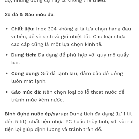
độ, những dụng cụ này là không thể thiếu:
Xô đá & Gáo múc đá:
Chất liệu:
Inox 304 không gỉ là lựa chọn hàng đầu
vì bền, dễ vệ sinh và giữ nhiệt tốt. Các loại nhựa
cao cấp cũng là một lựa chọn kinh tế.
Dung tích:
Đa dạng để phù hợp với quy mô quầy
bar.
Công dụng:
Giữ đá lạnh lâu, đảm bảo đồ uống
luôn mát lạnh.
Gáo múc đá:
Nên chọn loại có lỗ thoát nước để
tránh múc kèm nước.
Bình đựng nước ép/syrup:
Dung tích đa dạng (từ 1 lít
đến 5 lít), chất liệu nhựa PC hoặc thủy tinh, với vòi rót
tiện lợi giúp định lượng và tránh tràn đổ.