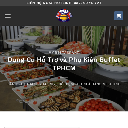
Bỏ
LIÊN HỆ NGAY HOTLINE: 087. 9071. 727
qua
nội
dung
MY RESTAURANT
Dụng Cụ Hỗ Trợ và Phụ Kiện Buffet
TPHCM
ĐĂNG VÀO
THÁNG 7 14, 2025
BỞI
DỤNG CỤ NHÀ HÀNG MEKOONG