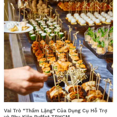
Vai Trò “Thầm Lặng” Của Dụng Cụ Hỗ Trợ
và Phụ Kiện Buffet TPHCM