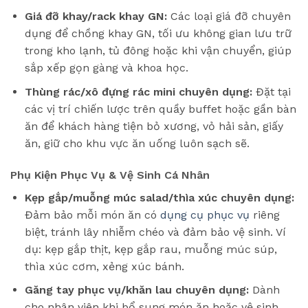
Giá đỡ khay/rack khay GN:
Các loại giá đỡ chuyên
dụng để chồng khay GN, tối ưu không gian lưu trữ
trong kho lạnh, tủ đông hoặc khi vận chuyển, giúp
sắp xếp gọn gàng và khoa học.
Thùng rác/xô đựng rác mini chuyên dụng:
Đặt tại
các vị trí chiến lược trên quầy buffet hoặc gần bàn
ăn để khách hàng tiện bỏ xương, vỏ hải sản, giấy
ăn, giữ cho khu vực ăn uống luôn sạch sẽ.
Phụ Kiện Phục Vụ & Vệ Sinh Cá Nhân
Kẹp gắp/muỗng múc salad/thìa xúc chuyên dụng:
Đảm bảo mỗi món ăn có
dụng cụ phục vụ
riêng
biệt, tránh lây nhiễm chéo và đảm bảo vệ sinh. Ví
dụ: kẹp gắp thịt, kẹp gắp rau, muỗng múc súp,
thìa xúc cơm, xẻng xúc bánh.
Găng tay phục vụ/khăn lau chuyên dụng:
Dành
cho nhân viên khi bổ sung món ăn hoặc vệ sinh