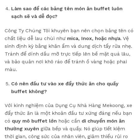
Làm sao để các bảng tên món ăn buffet luôn
sạch sẽ và dễ đọc?
Công Ty Chúng Tôi khuyên bạn nên chọn bảng tên có
chất liệu dễ lau chùi như
mica, Inox, hoặc nhựa
. Vệ
sinh định kỳ bằng khăn ẩm và dung dịch tẩy rửa nhẹ.
Tránh để dính dầu mỡ trực tiếp lên bề mặt quá lâu,
và bảo quản nơi khô ráo để tránh ố vàng hoặc phai
màu.
Có nên đầu tư vào xe đẩy thức ăn cho quầy
buffet không?
Với kinh nghiệm của Dụng Cụ Nhà Hàng Mekoong, xe
đẩy thức ăn là một khoản đầu tư xứng đáng nếu bạn
có
quy mô buffet lớn
hoặc cần
di chuyển món ăn
thường xuyên
giữa bếp và quầy. Nó giúp tiết kiệm
thời gian, công sức của nhân viên, giảm thiểu rủi ro