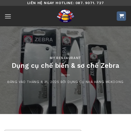
Bỏ
LIÊN HỆ NGAY HOTLINE: 087. 9071. 727
qua
nội
dung
MY RESTAURANT
Dụng cụ chế biến & sơ chế Zebra
ĐĂNG VÀO
THÁNG 8 31, 2025
BỞI
DỤNG CỤ NHÀ HÀNG MEKOONG