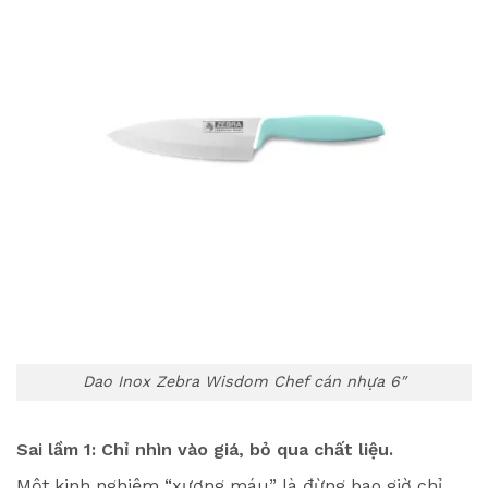
Dao Inox Zebra Wisdom Chef cán nhựa 6″
Sai lầm 1: Chỉ nhìn vào giá, bỏ qua chất liệu.
Một kinh nghiệm “xương máu” là đừng bao giờ chỉ