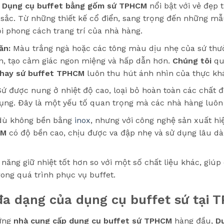
Dụng cụ buffet bằng gốm sứ TPHCM
nổi bật với vẻ đẹp t
sắc. Từ những thiết kế cổ điển, sang trọng đến những mẫ
 phong cách trang trí của nhà hàng.
ăn:
Màu trắng ngà hoặc các tông màu dịu nhẹ của sứ thư
n, tạo cảm giác ngon miệng và hấp dẫn hơn.
Chúng tôi
qu
hay sứ buffet TPHCM
luôn thu hút ánh nhìn của thực kh
ứ được nung ở nhiệt độ cao, loại bỏ hoàn toàn các chất 
dụng. Đây là một yếu tố quan trọng mà các nhà hàng luôn
ù không bền bằng
inox
, nhưng với công nghệ sản xuất hiệ
CM
có độ bền cao, chịu được va đập nhẹ và sử dụng lâu d
năng giữ nhiệt tốt hơn so với một số chất liệu khác, giúp
rong quá trình phục vụ buffet.
đa dạng của dụng cụ buffet sứ tại
hững
nhà cung cấp dụng cụ buffet sứ TPHCM
hàng đầu,
D