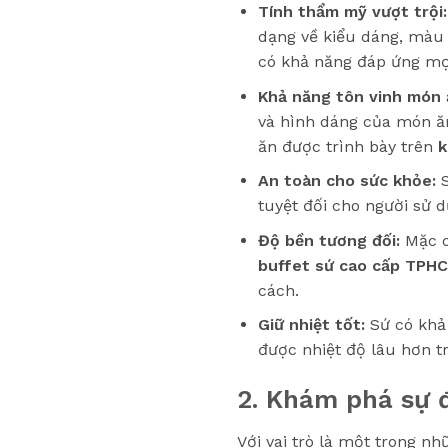
Tính thẩm mỹ vượt trội:
dạng về kiểu dáng, màu 
có khả năng đáp ứng mọi
Khả năng tôn vinh món 
và hình dáng của món ă
ăn được trình bày trên
k
An toàn cho sức khỏe:
S
tuyệt đối cho người sử 
Độ bền tương đối:
Mặc d
buffet sứ cao cấp TPH
cách.
Giữ nhiệt tốt:
Sứ có khả 
được nhiệt độ lâu hơn t
2. Khám phá sự 
Với vai trò là một trong n