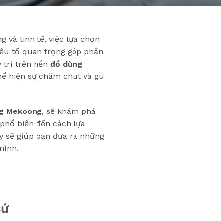
g và tinh tế, việc lựa chọn
yếu tố quan trọng góp phần
 trí trên nền
đồ dùng
hể hiện sự chăm chút và gu
ng Mekoong
, sẽ khám phá
h phổ biến đến cách lựa
y sẽ giúp bạn đưa ra những
mình.
sứ