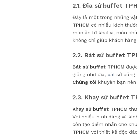
2.1. Đĩa sứ buffet T
Đây là một trong những vật
TPHCM
có nhiều kích thước
món ăn từ khai vị, món ch
không chỉ giúp khách hàng
2.2. Bát sứ buffet T
Bát sứ buffet TPHCM
được
giống như đĩa,
bát
sứ cũng 
Chúng tôi
khuyên bạn nên 
2.3. Khay sứ buffet
Khay sứ buffet TPHCM
thư
Với nhiều hình dáng và kí
còn tạo điểm nhấn cho khu
TPHCM
với thiết kế độc đá