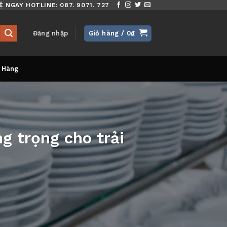
Ệ NGAY HOTLINE: 087. 9071. 727
Đăng nhập
Giỏ hàng /
0
₫
 Hàng
g trọng cho trải