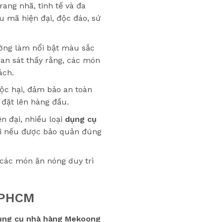
rang nhã, tinh tế và đa
u mã hiện đại, độc đáo, sứ
ờng làm nổi bật màu sắc
an sát thấy rằng, các món
ách.
độc hại, đảm bảo an toàn
 đặt lên hàng đầu.
n đại, nhiều loại
dụng cụ
ài nếu được bảo quản đúng
 các món ăn nóng duy trì
 TPHCM
ụng cụ nhà hàng Mekoong