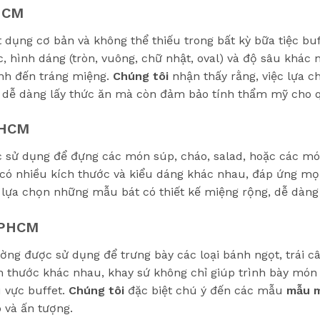
PHCM
 dụng cơ bản và không thể thiếu trong bất kỳ bữa tiệc bu
, hình dáng (tròn, vuông, chữ nhật, oval) và độ sâu khác 
ính đến tráng miệng.
Chúng tôi
nhận thấy rằng, việc lựa 
 dễ dàng lấy thức ăn mà còn đảm bảo tính thẩm mỹ cho q
PHCM
 sử dụng để đựng các món súp, cháo, salad, hoặc các mó
có nhiều kích thước và kiểu dáng khác nhau, đáp ứng mọ
lựa chọn những mẫu bát có thiết kế miệng rộng, dễ dàng
 TPHCM
ờng được sử dụng để trưng bày các loại bánh ngọt, trái c
ch thước khác nhau, khay sứ không chỉ giúp trình bày m
 vực buffet.
Chúng tôi
đặc biệt chú ý đến các mẫu
mẫu m
o và ấn tượng.