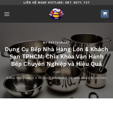
Bỏ
LIÊN HỆ NGAY HOTLINE: 087. 9071. 727
qua
nội
dung
MY RESTAURANT
Dụng Cụ Bếp Nhà Hàng Lớn & Khách
Sạn TPHCM: Chìa Khóa Vận Hành
Bếp Chuyên Nghiệp và Hiệu Quả
ĐĂNG VÀO
THÁNG 3 14, 2025
BỞI
DỤNG CỤ NHÀ HÀNG MEKOONG