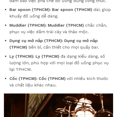
đảm bảo việc pha chế đồ uống đúng công thức.
Bar spoon (TPHCM):
Bar spoon (TPHCM)
dài, giúp
khuấy đồ uống dễ dàng.
Muddler (TPHCM):
Muddler (TPHCM)
chắc chắn,
phục vụ việc dầm trái cây và thảo mộc.
Dụng cụ mở nắp (TPHCM):
Dụng cụ mở nắp
(TPHCM)
bền bỉ, cần thiết cho mọi quầy bar.
Ly (TPHCM):
Ly (TPHCM)
đa dạng kiểu dáng, số
lượng lớn, phù hợp với mọi loại đồ uống phục vụ
tại TPHCM.
Cốc (TPHCM):
Cốc (TPHCM)
với nhiều kích thước
và chất liệu khác nhau.