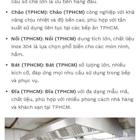
cầu sơ chế lớn là ưu tiên hàng đầu.
Chảo (TPHCM):
Chảo (TPHCM)
công nghiệp với khả
năng chịu nhiệt và độ bền cao, phù hợp với tần
suất sử dụng liên tục tại các bếp ăn TPHCM.
Nồi (TPHCM):
Nồi (TPHCM)
dung tích lớn, chất liệu
inox
304 là lựa chọn phổ biến cho các món ninh,
hầm.
Bát (TPHCM):
Bát (TPHCM)
số lượng lớn, nhiều
kích cỡ, đáp ứng mọi nhu cầu sử dụng trong bếp
và phục vụ.
Đĩa (TPHCM):
Đĩa (TPHCM)
với đa dạng mẫu mã,
chất liệu, phù hợp với nhiều phong cách nhà hàng
và khách sạn tại TPHCM.