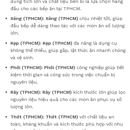
dung tích lớn và chất liệu bền bỉ là lựa chọn hàng
đầu cho các bếp ăn tại TPHCM.
Xẻng (TPHCM):
Xẻng (TPHCM)
chịu nhiệt tốt, giúp
đầu bếp dễ dàng thao tác với các món ăn số lượng
lớn.
Kẹp (TPHCM):
Kẹp (TPHCM)
đa năng là dụng cụ
không thể thiếu, giúp gắp, lật thức ăn nhanh chóng
và vệ sinh.
Phới (TPHCM):
Phới (TPHCM)
công nghiệp giúp tiết
kiệm thời gian và công sức trong việc chuẩn bị
nguyên liệu.
Rây (TPHCM):
Rây (TPHCM)
kích thước lớn giúp lọc
nguyên liệu hiệu quả cho các món ăn phục vụ số
lượng lớn.
Thớt (TPHCM):
Thớt (TPHCM)
với chất liệu an
toàn, kháng khuẩn và kích thước phù hợp với nhu