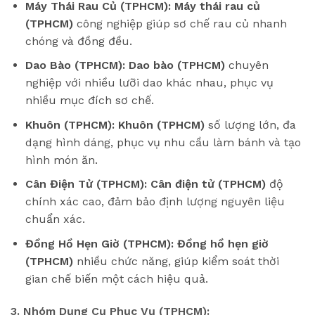
Máy Thái Rau Củ (TPHCM):
Máy thái rau củ
(TPHCM)
công nghiệp giúp sơ chế rau củ nhanh
chóng và đồng đều.
Dao Bào (TPHCM):
Dao bào (TPHCM)
chuyên
nghiệp với nhiều lưỡi dao khác nhau, phục vụ
nhiều mục đích sơ chế.
Khuôn (TPHCM):
Khuôn (TPHCM)
số lượng lớn, đa
dạng hình dáng, phục vụ nhu cầu làm bánh và tạo
hình món ăn.
Cân Điện Tử (TPHCM):
Cân điện tử (TPHCM)
độ
chính xác cao, đảm bảo định lượng nguyên liệu
chuẩn xác.
Đồng Hồ Hẹn Giờ (TPHCM):
Đồng hồ hẹn giờ
(TPHCM)
nhiều chức năng, giúp kiểm soát thời
gian chế biến một cách hiệu quả.
3. Nhóm Dụng Cụ Phục Vụ (TPHCM):