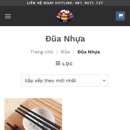
Bỏ
LIÊN HỆ NGAY HOTLINE: 087. 9071. 727
qua
nội
dung
Đũa Nhựa
Trang chủ
/
Đũa
/
Đũa Nhựa
LỌC