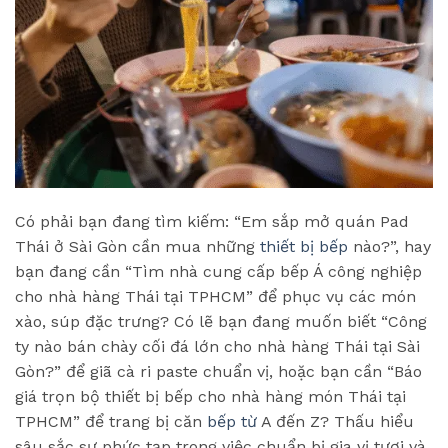
Có phải bạn đang tìm kiếm: “Em sắp mở quán Pad
Thái ở Sài Gòn cần mua những
thiết bị bếp
nào?”, hay
bạn đang cần “Tìm nhà cung cấp bếp Á công nghiệp
cho nhà hàng Thái tại TPHCM” để phục vụ các món
xào, súp đặc trưng? Có lẽ bạn đang muốn biết “Công
ty nào bán chày cối đá lớn cho nhà hàng Thái tại Sài
Gòn?” để giã cà ri paste chuẩn vị, hoặc bạn cần “Báo
giá trọn bộ thiết bị bếp cho nhà hàng món Thái tại
TPHCM” để trang bị căn
bếp từ
A đến Z? Thấu hiểu
sâu sắc sự phức tạp trong việc chuẩn bị gia vị tươi và