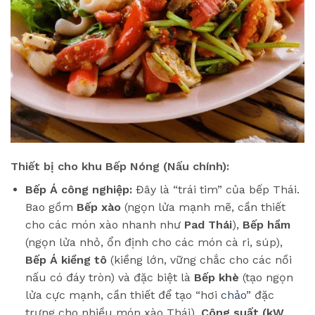
Thiết bị cho khu Bếp Nóng (Nấu chính):
Bếp Á công nghiệp:
Đây là “trái tim” của bếp Thái.
Bao gồm
Bếp xào
(ngọn lửa mạnh mẽ, cần thiết
cho các món xào nhanh như
Pad Thái
),
Bếp hầm
(ngọn lửa nhỏ, ổn định cho các món cà ri, súp),
Bếp Á kiềng tô
(kiềng lớn, vững chắc cho các nồi
nấu có đáy tròn) và đặc biệt là
Bếp khè
(tạo ngọn
lửa cực mạnh, cần thiết để tạo “hơi
chảo
” đặc
trưng cho nhiều món xào Thái).
Công suất (kW,