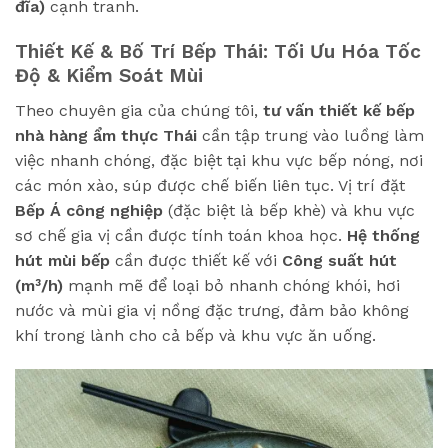
đĩa)
cạnh tranh.
Thiết Kế & Bố Trí Bếp Thái: Tối Ưu Hóa Tốc
Độ & Kiểm Soát Mùi
Theo chuyên gia của chúng tôi,
tư vấn thiết kế bếp
nhà hàng ẩm thực Thái
cần tập trung vào luồng làm
việc nhanh chóng, đặc biệt tại khu vực bếp nóng, nơi
các món xào, súp được chế biến liên tục. Vị trí đặt
Bếp Á công nghiệp
(đặc biệt là bếp khè) và khu vực
sơ chế gia vị cần được tính toán khoa học.
Hệ thống
hút mùi bếp
cần được thiết kế với
Công suất hút
(m³/h)
mạnh mẽ để loại bỏ nhanh chóng khói, hơi
nước và mùi gia vị nồng đặc trưng, đảm bảo không
khí trong lành cho cả bếp và khu vực ăn uống.