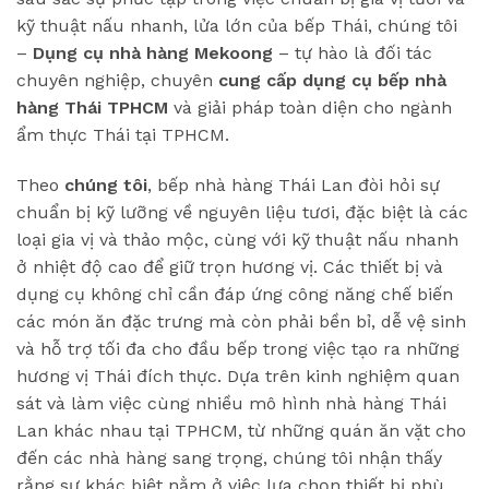
kỹ thuật nấu nhanh, lửa lớn của bếp Thái, chúng tôi
–
Dụng cụ nhà hàng Mekoong
– tự hào là đối tác
chuyên nghiệp, chuyên
cung cấp dụng cụ bếp nhà
hàng Thái TPHCM
và giải pháp toàn diện cho ngành
ẩm thực Thái tại TPHCM.
Theo
chúng tôi
, bếp nhà hàng Thái Lan đòi hỏi sự
chuẩn bị kỹ lưỡng về nguyên liệu tươi, đặc biệt là các
loại gia vị và thảo mộc, cùng với kỹ thuật nấu nhanh
ở nhiệt độ cao để giữ trọn hương vị. Các thiết bị và
dụng cụ không chỉ cần đáp ứng công năng chế biến
các món ăn đặc trưng mà còn phải bền bỉ, dễ vệ sinh
và hỗ trợ tối đa cho đầu bếp trong việc tạo ra những
hương vị Thái đích thực. Dựa trên kinh nghiệm quan
sát và làm việc cùng nhiều mô hình nhà hàng Thái
Lan khác nhau tại TPHCM, từ những quán ăn vặt cho
đến các nhà hàng sang trọng, chúng tôi nhận thấy
rằng sự khác biệt nằm ở việc lựa chọn thiết bị phù