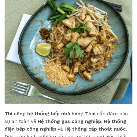
Thi công hệ thống bếp nhà hàng Thái
cần đảm bảo
sự an toàn về
Hệ thống gas công nghiệp
,
Hệ thống
điện bếp công nghiệp
và
Hệ thống cấp thoát nước
.
Dựa trên kinh nghiệm của chúng tôi trong việc thiết