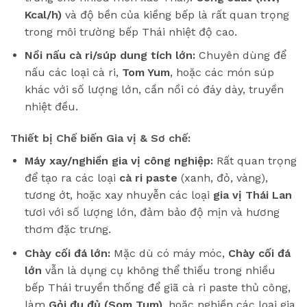
Kcal/h)
và độ bền của kiềng bếp là rất quan trọng
trong môi trường bếp Thái nhiệt độ cao.
Nồi nấu cà ri/súp dung tích lớn:
Chuyên dùng để
nấu các loại cà ri,
Tom Yum
, hoặc các món súp
khác với số lượng lớn, cần nồi có đáy dày, truyền
nhiệt đều.
Thiết bị Chế biến Gia vị & Sơ chế:
Máy xay/nghiền gia vị công nghiệp:
Rất quan trọng
để tạo ra các loại
cà ri paste
(xanh, đỏ, vàng),
tương ớt, hoặc xay nhuyễn các loại
gia vị Thái Lan
tươi với số lượng lớn, đảm bảo độ mịn và hương
thơm đặc trưng.
Chày cối đá lớn:
Mặc dù có máy móc,
Chày cối đá
lớn
vẫn là dụng cụ không thể thiếu trong nhiều
bếp Thái truyền thống để giã cà ri paste thủ công,
làm
Gỏi đu đủ (Som Tum)
, hoặc nghiền các loại gia