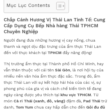
Mục Lục Contents
Chắp Cánh Hương Vị Thái Lan Tinh Tế: Cung
Cấp Dụng Cụ Bếp Nhà hàng Thái TPHCM
Chuyên Nghiệp
Người đang đưa những hương vị cay nồng, chua
thanh và ngọt dịu đặc trưng của ẩm thực Thái Lan
đến với thực khách tại
TPHCM
đầy năng động!
Thị trường ẩm thực tại Thành phố Hồ Chí Minh, hay
vẫn thân thuộc với cái tên
Sài Gòn
, là nơi hội tụ của
nhiều nền văn hóa ẩm thực đặc sắc. Trong đó, ẩm
thực Thái Lan với sự kết hợp hài hòa của các vị, sự
phong phú của gia vị và cách chế biến tinh tế đang
ngày càng được yêu thích tại
khu vực TPHCM
. Từ
món
Cà ri Thái (xanh, đỏ, vàng)
đậm đà,
Pad Thái
trứ
danh,
Tom Yum
chua cay hấp dẫn cho đến
Gỏi đu đủ