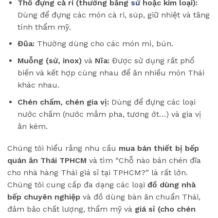
Thố đựng cà ri (thường bằng
sứ
hoặc kim loại):
Dùng để đựng các món cà ri, súp, giữ nhiệt và tăng
tính thẩm mỹ.
Đũa:
Thường dùng cho các món mì, bún.
Muỗng (sứ, inox)
và
Nĩa:
Được sử dụng rất phổ
biến và kết hợp cùng nhau để ăn nhiều món Thái
khác nhau.
Chén chấm, chén gia vị:
Dùng để đựng các loại
nước chấm (nước mắm pha, tương ớt…) và gia vị
ăn kèm.
Chúng tôi hiểu rằng nhu cầu
mua bán thiết bị bếp
quán ăn Thái TPHCM
và tìm “Chỗ nào bán chén đĩa
cho nhà hàng Thái giá sỉ tại TPHCM?” là rất lớn.
Chúng tôi cung cấp đa dạng các loại
đồ dùng nhà
bếp chuyên nghiệp
và đồ dùng bàn ăn chuẩn Thái,
đảm bảo chất lượng, thẩm mỹ và
giá sỉ (cho chén