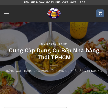
Bỏ
LIÊN HỆ NGAY HOTLINE: 087. 9071. 727
qua
nội
dung
MY RESTAURANT
Cung Cấp Dụng Cụ Bếp Nhà hàng
Thái TPHCM
ĐĂNG VÀO
THÁNG 5 15, 2025
BỞI
DỤNG CỤ NHÀ HÀNG MEKOONG