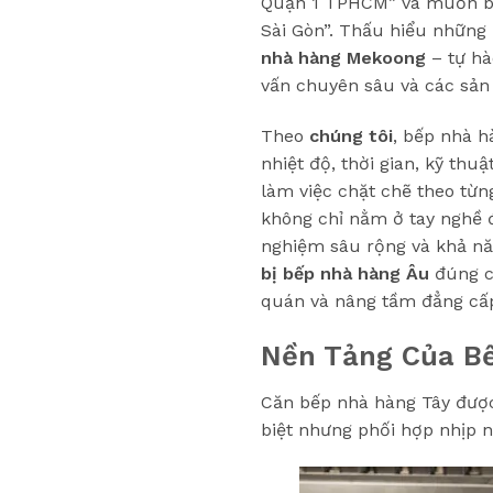
Quận 1 TPHCM” và muốn biế
Sài Gòn”. Thấu hiểu những
nhà hàng Mekoong
– tự hà
vấn chuyên sâu và các sản
Theo
chúng tôi
, bếp nhà h
nhiệt độ, thời gian, kỹ thu
làm việc chặt chẽ theo từn
không chỉ nằm ở tay nghề đ
nghiệm sâu rộng và khả năng
bị bếp nhà hàng Âu
đúng cá
quán và nâng tầm đẳng cấ
Nền Tảng Của Bế
Căn bếp nhà hàng Tây được
biệt nhưng phối hợp nhịp 