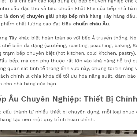
t “Địa chỉ bán các loại dụng cụ bếp chuyên nghiệp cho 
 nhu cầu đặc thù và tiêu chuẩn khắt khe của bếp nhà hàn
o là
đơn vị chuyên giải pháp bếp nhà hàng Tây
hàng đầu,
 phẩm chất lượng cao đạt
tiêu chuẩn châu Âu
.
àng Tây khác biệt hoàn toàn so với bếp Á truyền thống. Nó
ật chế biến đa dạng (sautéing, roasting, poaching, baking, 
g trạm bếp chuyên biệt (hot kitchen, cold kitchen, pastry
ầu bếp, mà còn phụ thuộc rất lớn vào khả năng hỗ trợ của
 quan sát tinh tế trong lĩnh vực này, chúng tôi tin rằng 
ch chính là chìa khóa để tối ưu hóa năng suất, đảm bảo
p cho nhà hàng của bạn.
p Âu Chuyên Nghiệp: Thiết Bị Chín
 cấu thành từ nhiều thiết bị chuyên dụng, mỗi loại phục
nhàng tạo nên một quy trình hoàn chỉnh.