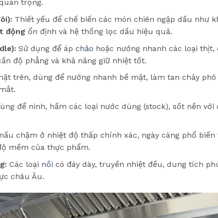
 quan trọng.
i):
Thiết yếu để chế biến các món chiên ngập dầu như kho
ạt động
ổn định và hệ thống lọc dầu hiệu quả.
le):
Sử dụng để áp
chảo
hoặc nướng nhanh các loại thịt, 
ần độ phẳng và khả năng giữ nhiệt tốt.
ặt trên, dùng để nướng nhanh bề mặt, làm tan chảy ph
mắt.
ng để ninh, hầm các loại nước dùng (stock), sốt nền với d
 nấu chậm ở nhiệt độ thấp chính xác, ngày càng phổ biến 
à độ mềm của thực phẩm.
g:
Các loại
nồi
có đáy dày, truyền nhiệt đều, dung tích ph
ực châu Âu.