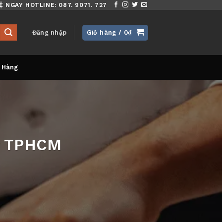
Ệ NGAY HOTLINE: 087. 9071. 727
Đăng nhập
Giỏ hàng /
0
₫
 Hàng
y TPHCM