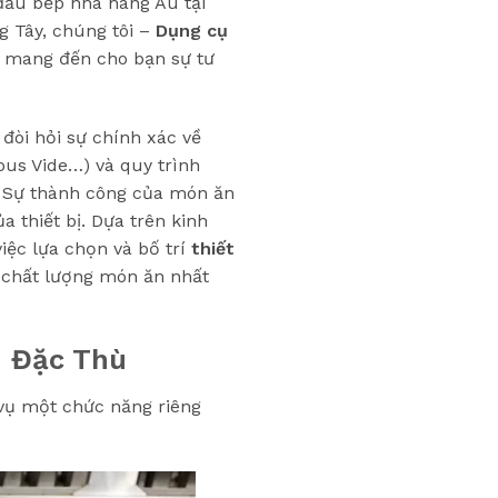
đầu bếp nhà hàng Âu tại
g Tây, chúng tôi –
Dụng cụ
 mang đến cho bạn sự tư
 đòi hỏi sự chính xác về
Sous Vide…) và quy trình
). Sự thành công của món ăn
 thiết bị. Dựa trên kinh
việc lựa chọn và bố trí
thiết
 chất lượng món ăn nhất
h Đặc Thù
 vụ một chức năng riêng