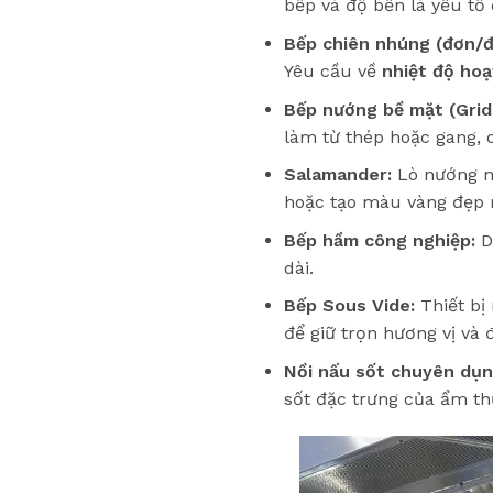
bếp và độ bền là yếu tố
Bếp chiên nhúng (đơn/đô
Yêu cầu về
nhiệt độ ho
Bếp nướng bề mặt (Gridd
làm từ thép hoặc gang, c
Salamander:
Lò nướng m
hoặc tạo màu vàng đẹp 
Bếp hầm công nghiệp:
Dù
dài.
Bếp Sous Vide:
Thiết bị
để giữ trọn hương vị v
Nồi nấu sốt chuyên dụn
sốt đặc trưng của ẩm th