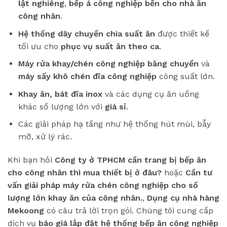
lật nghiêng
,
bếp á công nghiệp bền cho nhà ăn
công nhân
.
Hệ thống dây chuyền chia suất ăn
được thiết kế
tối ưu cho
phục vụ suất ăn theo ca
.
Máy rửa khay/chén công nghiệp băng chuyền
và
máy sấy khô chén đĩa công nghiệp
công suất lớn.
Khay ăn, bát đĩa inox
và các dụng cụ ăn uống
khác số lượng lớn với
giá sỉ
.
Các giải pháp hạ tầng như hệ thống hút mùi, bẫy
mỡ, xử lý rác.
Khi bạn hỏi
Công ty ở TPHCM cần trang bị bếp ăn
cho công nhân thì mua thiết bị ở đâu?
hoặc
Cần tư
vấn giải pháp máy rửa chén công nghiệp cho số
lượng lớn khay ăn của công nhân.
,
Dụng cụ nhà hàng
Mekoong
có câu trả lời trọn gói. Chúng tôi cung cấp
dịch vụ
báo giá lắp đặt hệ thống bếp ăn công nghiệp