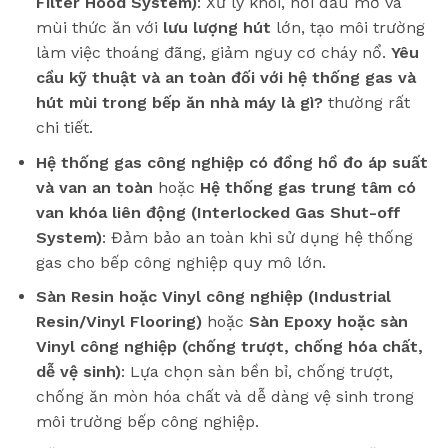
Filter Hood System)
: Xử lý khói, hơi dầu mỡ và
mùi thức ăn với
lưu lượng hút
lớn, tạo môi trường
làm việc thoáng đãng, giảm nguy cơ cháy nổ.
Yêu
cầu kỹ thuật và an toàn đối với hệ thống gas và
hút mùi trong bếp ăn nhà máy là gì?
thường rất
chi tiết.
Hệ thống gas công nghiệp có đồng hồ đo áp suất
và van an toàn
hoặc
Hệ thống gas trung tâm có
van khóa liên động (Interlocked Gas Shut-off
System)
: Đảm bảo an toàn khi sử dụng hệ thống
gas cho bếp công nghiệp quy mô lớn.
Sàn Resin hoặc Vinyl công nghiệp (Industrial
Resin/Vinyl Flooring)
hoặc
Sàn Epoxy hoặc sàn
Vinyl công nghiệp (chống trượt, chống hóa chất,
dễ vệ sinh)
: Lựa chọn sàn bền bỉ, chống trượt,
chống ăn mòn hóa chất và dễ dàng vệ sinh trong
môi trường bếp công nghiệp.