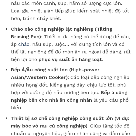
nấu các món canh, súp, hầm số lượng cực lớn.
Loại gia nhiệt gián tiếp giúp kiểm soát nhiệt độ tốt
hơn, tránh cháy khét.
Chảo xào công nghiệp lật nghiêng (Tilting
Brasing Pan)
: Thiết bị đa năng có thể dùng để xào,
áp
chảo
, nấu súp, luộc… với dung tích lớn và có
thể lật nghiêng để đổ món ăn ra ngoài dễ dàng, rất
tiện lợi cho
phục vụ suất ăn hàng loạt
.
Bếp Á/Âu công suất lớn (High-power
Asian/Western Cooker)
: Các loại bếp công nghiệp
nhiều họng đốt, kiềng gang dày, chịu lực tốt, phù
hợp với cường độ nấu nướng liên tục.
Bếp á công
nghiệp bền cho nhà ăn công nhân
là yêu cầu phổ
biến.
Thiết bị sơ chế công nghiệp công suất lớn (ví dụ:
máy bóc vỏ rau củ công nghiệp)
: Giúp tăng tốc độ
chuẩn bị nguyên liệu, giảm nhân công và đảm bảo