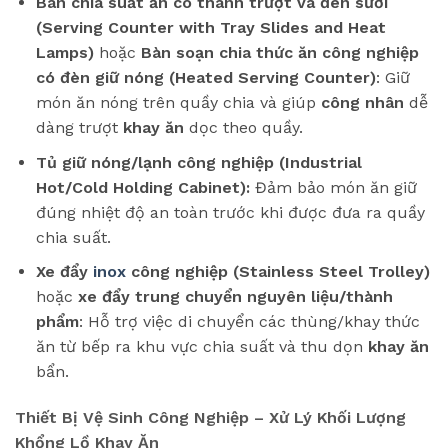
Bàn chia suất ăn có thanh trượt và đèn sưởi
(Serving Counter with Tray Slides and Heat
Lamps)
hoặc
Bàn soạn chia thức ăn công nghiệp
có đèn giữ nóng (Heated Serving Counter)
: Giữ
món ăn nóng trên quầy chia và giúp
công nhân
dễ
dàng trượt
khay ăn
dọc theo quầy.
Tủ giữ nóng/lạnh công nghiệp (Industrial
Hot/Cold Holding Cabinet):
Đảm bảo món ăn giữ
đúng nhiệt độ an toàn trước khi được đưa ra quầy
chia suất.
Xe đẩy
inox
công nghiệp (Stainless Steel Trolley)
hoặc
xe đẩy trung chuyển nguyên liệu/thành
phẩm
: Hỗ trợ việc di chuyển các thùng/khay thức
ăn từ bếp ra khu vực chia suất và thu dọn
khay ăn
bẩn.
Thiết Bị Vệ Sinh Công Nghiệp – Xử Lý Khối Lượng
Khổng Lồ Khay Ăn