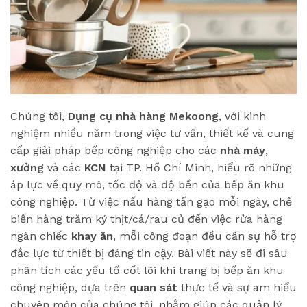
Chúng tôi,
Dụng cụ nhà hàng Mekoong
, với kinh
nghiệm nhiều năm trong việc tư vấn, thiết kế và cung
cấp giải pháp bếp công nghiệp cho các
nhà máy
,
xưởng
và các
KCN
tại TP. Hồ Chí Minh, hiểu rõ những
áp lực về quy mô, tốc độ và độ bền của bếp ăn khu
công nghiệp. Từ việc nấu hàng tấn gạo mỗi ngày, chế
biến hàng trăm ký thịt/cá/rau củ đến việc rửa hàng
ngàn chiếc
khay ăn
, mỗi công đoạn đều cần sự hỗ trợ
đắc lực từ thiết bị đáng tin cậy. Bài viết này sẽ đi sâu
phân tích các yếu tố cốt lõi khi trang bị bếp ăn khu
công nghiệp, dựa trên
quan sát
thực tế và sự am hiểu
chuyên môn của chúng tôi, nhằm giúp các quản lý