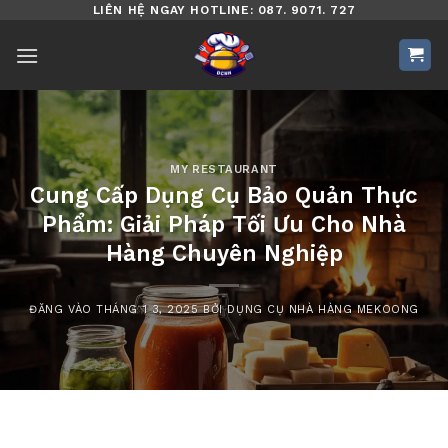
Bỏ
LIÊN HỆ NGAY HOTLINE: 087. 9071. 727
qua
nội
dung
MY RESTAURANT
Cung Cấp Dụng Cụ Bảo Quản Thực
Phẩm: Giải Pháp Tối Ưu Cho Nhà
Hàng Chuyên Nghiệp
ĐĂNG VÀO
THÁNG 1 3, 2025
BỞI
DỤNG CỤ NHÀ HÀNG MEKOONG