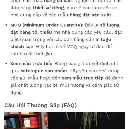
chọn các mẫu
hàng có sẵn
. Ngược lại, đối với các
đơn hàng
thiết kế riêng
, bạn sẽ cần làm việc với
nhà cung cấp về các mẫu
hàng đặt sản xuất
.
MOQ (Minimum Order Quantity):
Đây là
số lượng
đặt hàng tối thiểu
mà nhà cung cấp yêu cầu, đặc
biệt quan trọng với các đơn hàng cần
in logo
khách sạn
. Hãy hỏi rõ về MOQ ngay từ đầu để
tránh mất thời gian.
Xem mẫu trực tiếp:
Đừng bao giờ quyết định chỉ
qua
catalogue sản phẩm
. Hãy yêu cầu nhà cung
cấp gửi mẫu hoặc đến
xem mẫu trực tiếp
để đánh
giá chất lượng bao bì, mùi hương và cảm giác sử
dụng.
Câu Hỏi Thường Gặp (FAQ)