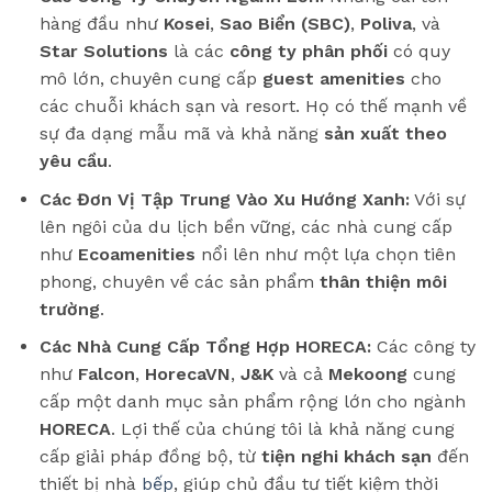
hàng đầu như
Kosei
,
Sao Biển (SBC)
,
Poliva
, và
Star Solutions
là các
công ty phân phối
có quy
mô lớn, chuyên cung cấp
guest amenities
cho
các chuỗi khách sạn và resort. Họ có thế mạnh về
sự đa dạng mẫu mã và khả năng
sản xuất theo
yêu cầu
.
Các Đơn Vị Tập Trung Vào Xu Hướng Xanh:
Với sự
lên ngôi của du lịch bền vững, các nhà cung cấp
như
Ecoamenities
nổi lên như một lựa chọn tiên
phong, chuyên về các sản phẩm
thân thiện môi
trường
.
Các Nhà Cung Cấp Tổng Hợp HORECA:
Các công ty
như
Falcon
,
HorecaVN
,
J&K
và cả
Mekoong
cung
cấp một danh mục sản phẩm rộng lớn cho ngành
HORECA
. Lợi thế của chúng tôi là khả năng cung
cấp giải pháp đồng bộ, từ
tiện nghi khách sạn
đến
thiết bị nhà
bếp
, giúp chủ đầu tư tiết kiệm thời