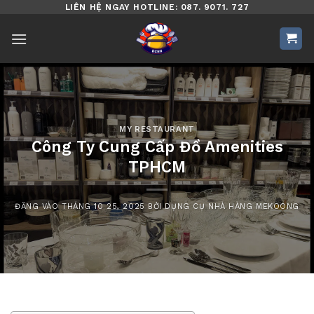
Bỏ
LIÊN HỆ NGAY HOTLINE: 087. 9071. 727
qua
nội
dung
MY RESTAURANT
Công Ty Cung Cấp Đồ Amenities
TPHCM
ĐĂNG VÀO
THÁNG 10 25, 2025
BỞI
DỤNG CỤ NHÀ HÀNG MEKOONG