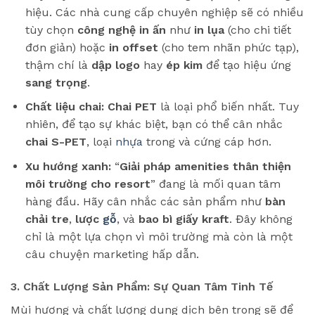
hiệu. Các nhà cung cấp chuyên nghiệp sẽ có nhiều
tùy chọn
công nghệ in ấn
như
in lụa
(cho chi tiết
đơn giản) hoặc
in offset
(cho tem nhãn phức tạp),
thậm chí là
dập logo
hay
ép kim
để tạo hiệu ứng
sang trọng
.
Chất liệu chai:
Chai PET
là loại phổ biến nhất. Tuy
nhiên, để tạo sự khác biệt, bạn có thể cân nhắc
chai S-PET
, loại
nhựa
trong và cứng cáp hơn.
Xu hướng xanh:
“
Giải pháp amenities thân thiện
môi trường cho resort
” đang là mối quan tâm
hàng đầu. Hãy cân nhắc các sản phẩm như
bàn
chải tre
,
lược
gỗ
, và
bao bì giấy kraft
. Đây không
chỉ là một lựa chọn vì môi trường mà còn là một
câu chuyện marketing hấp dẫn.
3. Chất Lượng Sản Phẩm: Sự Quan Tâm Tinh Tế
Mùi hương và chất lượng dung dịch bên trong sẽ để