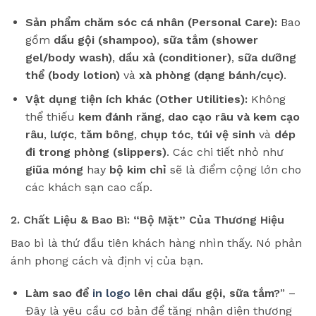
Sản phẩm chăm sóc cá nhân (Personal Care):
Bao
gồm
dầu gội (shampoo)
,
sữa tắm (shower
gel/body wash)
,
dầu xả (conditioner)
,
sữa dưỡng
thể (body lotion)
và
xà phòng (dạng bánh/cục)
.
Vật dụng tiện ích khác (Other Utilities):
Không
thể thiếu
kem đánh răng
,
dao cạo râu và kem cạo
râu
,
lược
,
tăm bông
,
chụp tóc
,
túi vệ sinh
và
dép
đi trong phòng (slippers)
. Các chi tiết nhỏ như
giũa móng
hay
bộ kim chỉ
sẽ là điểm cộng lớn cho
các khách sạn cao cấp.
2. Chất Liệu & Bao Bì: “Bộ Mặt” Của Thương Hiệu
Bao bì là thứ đầu tiên khách hàng nhìn thấy. Nó phản
ánh phong cách và định vị của bạn.
Làm sao để
in logo
lên chai dầu gội, sữa tắm?
” –
Đây là yêu cầu cơ bản để tăng nhận diện thương