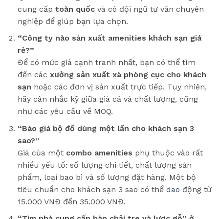
cung cấp
toàn quốc
và có đội ngũ tư vấn chuyên
nghiệp để giúp bạn lựa chọn.
“Công ty nào sản xuất amenities khách sạn giá
rẻ?”
Để có mức giá cạnh tranh nhất, bạn có thể tìm
đến các
xưởng sản xuất xà phòng cục cho khách
sạn
hoặc các đơn vị sản xuất trực tiếp. Tuy nhiên,
hãy cân nhắc kỹ giữa giá cả và chất lượng, cũng
như các yêu cầu về MOQ.
“Báo giá bộ đồ dùng một lần cho khách sạn 3
sao?”
Giá của một
combo amenities
phụ thuộc vào rất
nhiều yếu tố: số lượng chi tiết, chất lượng sản
phẩm, loại bao bì và số lượng đặt hàng. Một bộ
tiêu chuẩn cho khách sạn 3 sao có thể
dao
động từ
15.000 VNĐ đến 35.000 VNĐ.
“Tìm nhà cung cấp bàn chải tre và lược gỗ” ở