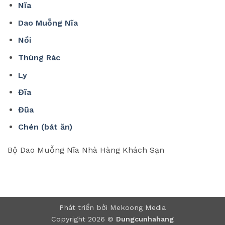
Nĩa
Dao Muỗng Nĩa
Nồi
Thùng Rác
Ly
Đĩa
Đũa
Chén (bát ăn)
Bộ Dao Muỗng Nĩa Nhà Hàng Khách Sạn
Phát triển bởi Mekoong Media
Copyright 2026 ©
Dungcunhahang