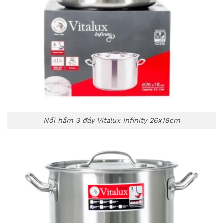
Nồi hầm 3 đáy Vitalux Infinity 26x18cm