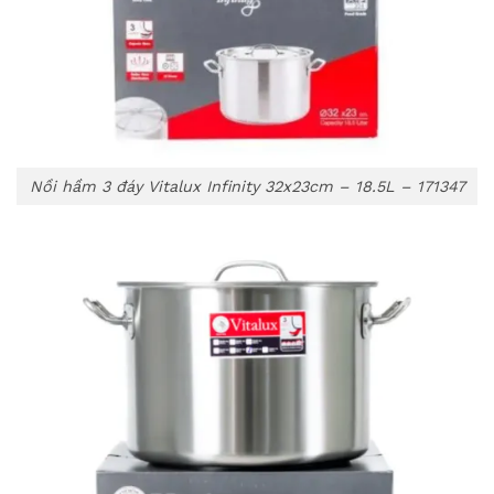
Nồi hầm 3 đáy Vitalux Infinity 32x23cm – 18.5L – 171347