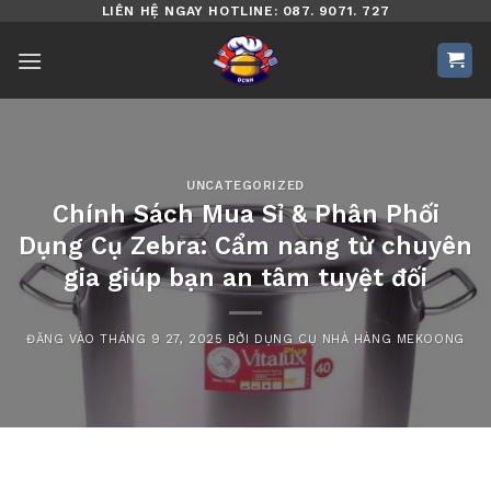
Bỏ
LIÊN HỆ NGAY HOTLINE: 087. 9071. 727
qua
nội
dung
UNCATEGORIZED
Chính Sách Mua Sỉ & Phân Phối
Dụng Cụ Zebra: Cẩm nang từ chuyên
gia giúp bạn an tâm tuyệt đối
ĐĂNG VÀO
THÁNG 9 27, 2025
BỞI
DỤNG CỤ NHÀ HÀNG MEKOONG