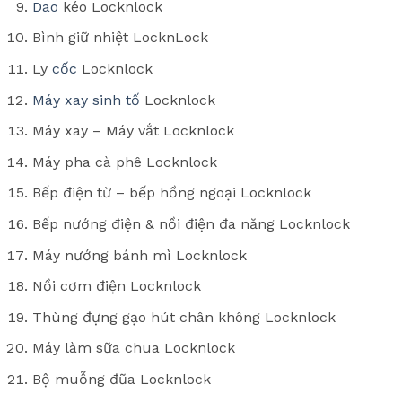
Dao
kéo Locknlock
Bình giữ nhiệt LocknLock
Ly
cốc
Locknlock
Máy xay sinh tố
Locknlock
Máy xay – Máy vắt Locknlock
Máy pha cà phê Locknlock
Bếp điện từ – bếp hồng ngoại Locknlock
Bếp nướng điện & nồi điện đa năng Locknlock
Máy nướng bánh mì Locknlock
Nồi cơm điện Locknlock
Thùng đựng gạo hút chân không Locknlock
Máy làm sữa chua Locknlock
Bộ muỗng đũa Locknlock