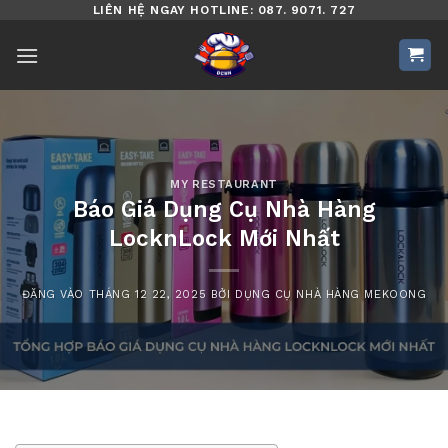
Bỏ
LIÊN HỆ NGAY HOTLINE: 087. 9071. 727
qua
nội
dung
MY RESTAURANT
Báo Giá Dụng Cụ Nhà Hàng
LocknLock Mới Nhất
ĐĂNG VÀO
THÁNG 12 22, 2025
BỞI
DỤNG CỤ NHÀ HÀNG MEKOONG