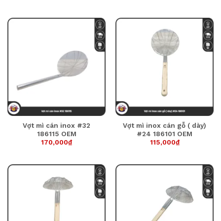
Vợt mì cán inox #32
Vợt mì inox cán gỗ ( dày)
186115 OEM
#24 186101 OEM
170,000
₫
115,000
₫