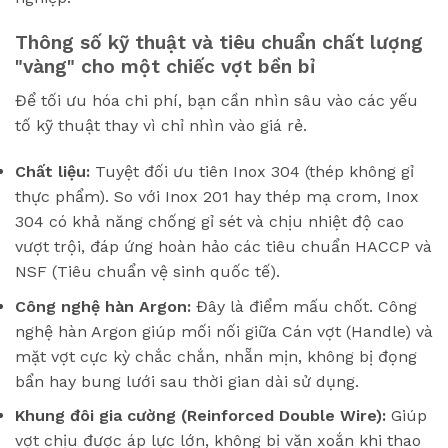
Thông số kỹ thuật và tiêu chuẩn chất lượng
"vàng" cho một chiếc vợt bền bỉ
Để tối ưu hóa chi phí, bạn cần nhìn sâu vào các yếu
tố kỹ thuật thay vì chỉ nhìn vào giá rẻ.
Chất liệu:
Tuyệt đối ưu tiên Inox 304 (thép không gỉ
thực phẩm). So với Inox 201 hay thép mạ crom, Inox
304 có khả năng chống gỉ sét và chịu nhiệt độ cao
vượt trội, đáp ứng hoàn hảo các tiêu chuẩn HACCP và
NSF (Tiêu chuẩn vệ sinh quốc tế).
Công nghệ hàn Argon:
Đây là điểm mấu chốt. Công
nghệ hàn Argon giúp mối nối giữa Cán vợt (Handle) và
mặt vợt cực kỳ chắc chắn, nhẵn mịn, không bị đọng
bẩn hay bung lưới sau thời gian dài sử dụng.
Khung đôi gia cường (Reinforced Double Wire):
Giúp
vợt chịu được áp lực lớn, không bị vặn xoắn khi thao