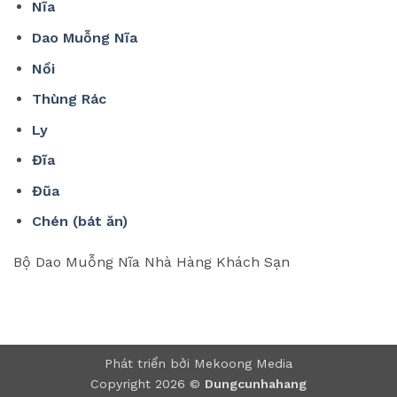
Nĩa
Dao Muỗng Nĩa
Nồi
Thùng Rác
Ly
Đĩa
Đũa
Chén (bát ăn)
Bộ Dao Muỗng Nĩa Nhà Hàng Khách Sạn
Phát triển bởi Mekoong Media
Copyright 2026 ©
Dungcunhahang