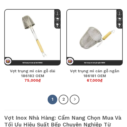
Vợt trụng mì cán gỗ dài
Vợt trụng mì cán gỗ ngắn
186182 OEM
186181 OEM
75,000
₫
67,000
₫
1
2
Vợt Inox Nhà Hàng: Cẩm Nang Chọn Mua Và
Tối Ưu Hiệu Suất Bếp Chuyên Nghiệp Từ