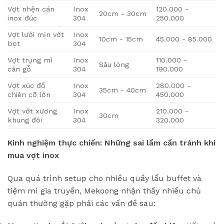
Vợt nhện cán
Inox
120.000 -
20cm - 30cm
inox đúc
304
250.000
Vợt lưới mịn vớt
Inox
10cm - 15cm
45.000 - 85.000
bọt
304
Vợt trụng mì
Inox
110.000 -
Sâu lòng
cán gỗ
304
190.000
Vợt xúc đồ
Inox
280.000 -
35cm - 40cm
chiên cỡ lớn
304
450.000
Vợt vớt xương
Inox
210.000 -
30cm
khung đôi
304
320.000
Kinh nghiệm thực chiến: Những sai lầm cần tránh khi
mua vợt inox
Qua quá trình setup cho nhiều quầy lẩu buffet và
tiệm mì gia truyền, Mekoong nhận thấy nhiều chủ
quán thường gặp phải các vấn đề sau: