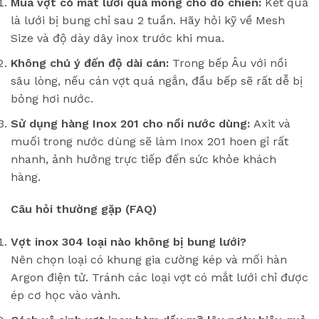
Mua vợt có mắt lưới quá mỏng cho đồ chiên:
Kết quả
là lưới bị bung chỉ sau 2 tuần. Hãy hỏi kỹ về Mesh
Size và độ dày dây inox trước khi mua.
Không chú ý đến độ dài cán:
Trong bếp Âu với nồi
sâu lòng, nếu cán vợt quá ngắn, đầu bếp sẽ rất dễ bị
bỏng hơi nước.
Sử dụng hàng Inox 201 cho nồi nước dùng:
Axit và
muối trong nước dùng sẽ làm Inox 201 hoen gỉ rất
nhanh, ảnh hưởng trực tiếp đến sức khỏe khách
hàng.
Câu hỏi thường gặp (FAQ)
Vợt inox 304 loại nào không bị bung lưới?
Nên chọn loại có khung gia cường kép và mối hàn
Argon điện tử. Tránh các loại vợt có mắt lưới chỉ được
ép cơ học vào vành.