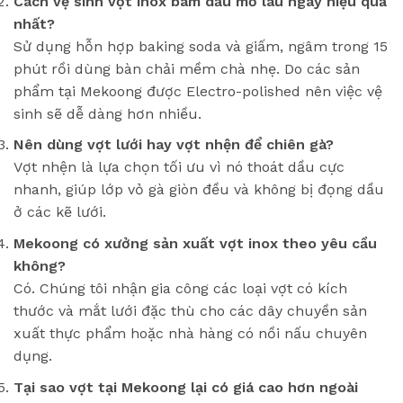
Cách vệ sinh vợt inox bàm dầu mỡ lâu ngày hiệu quả
nhất?
Sử dụng hỗn hợp baking soda và giấm, ngâm trong 15
phút rồi dùng bàn chải mềm chà nhẹ. Do các sản
phẩm tại Mekoong được Electro-polished nên việc vệ
sinh sẽ dễ dàng hơn nhiều.
Nên dùng vợt lưới hay vợt nhện để chiên gà?
Vợt nhện là lựa chọn tối ưu vì nó thoát dầu cực
nhanh, giúp lớp vỏ gà giòn đều và không bị đọng dầu
ở các kẽ lưới.
Mekoong có xưởng sản xuất vợt inox theo yêu cầu
không?
Có. Chúng tôi nhận gia công các loại vợt có kích
thước và mắt lưới đặc thù cho các dây chuyền sản
xuất thực phẩm hoặc nhà hàng có nồi nấu chuyên
dụng.
Tại sao vợt tại Mekoong lại có giá cao hơn ngoài