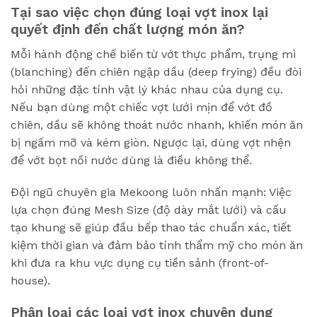
Tại sao việc chọn đúng loại vợt inox lại
quyết định đến chất lượng món ăn?
Mỗi hành động chế biến từ vớt thực phẩm, trụng mì
(blanching) đến chiên ngập dầu (deep frying) đều đòi
hỏi những đặc tính vật lý khác nhau của dụng cụ.
Nếu bạn dùng một chiếc vợt lưới mịn để vớt đồ
chiên, dầu sẽ không thoát nước nhanh, khiến món ăn
bị ngấm mỡ và kém giòn. Ngược lại, dùng vợt nhện
để vớt bọt nồi nước dùng là điều không thể.
Đội ngũ chuyên gia Mekoong luôn nhấn mạnh: Việc
lựa chọn đúng Mesh Size (độ dày mắt lưới) và cấu
tạo khung sẽ giúp đầu bếp thao tác chuẩn xác, tiết
kiệm thời gian và đảm bảo tính thẩm mỹ cho món ăn
khi đưa ra khu vực dụng cụ tiền sảnh (front-of-
house).
Phân loại các loại vợt inox chuyên dụng