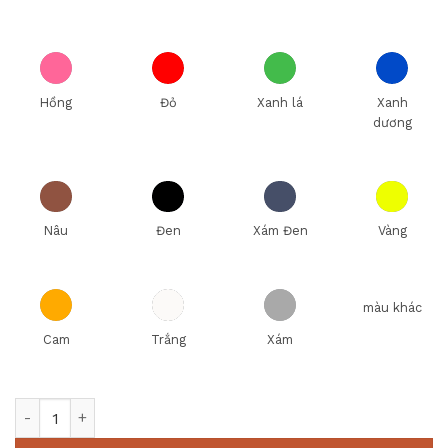
Hồng
Đỏ
Xanh lá
Xanh
dương
Nâu
Đen
Xám Đen
Vàng
màu khác
Cam
Trắng
Xám
THÙNG RÁC BẰNG INOX KHỐI CHỮ NHẬT số lượng