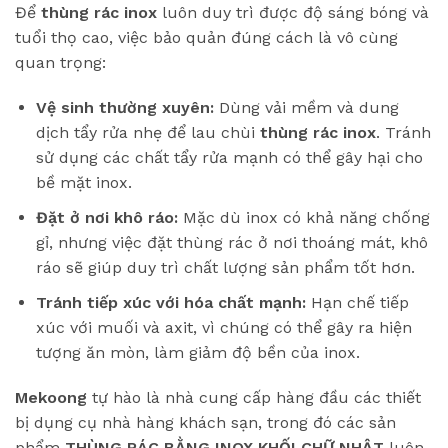
Để
thùng rác inox
luôn duy trì được độ sáng bóng và
tuổi thọ cao, việc bảo quản đúng cách là vô cùng
quan trọng:
Vệ sinh thường xuyên:
Dùng vải mềm và dung
dịch tẩy rửa nhẹ để lau chùi
thùng rác inox
. Tránh
sử dụng các chất tẩy rửa mạnh có thể gây hại cho
bề mặt inox.
Đặt ở nơi khô ráo:
Mặc dù inox có khả năng chống
gỉ, nhưng việc đặt thùng rác ở nơi thoáng mát, khô
ráo sẽ giúp duy trì chất lượng sản phẩm tốt hơn.
Tránh tiếp xúc với hóa chất mạnh:
Hạn chế tiếp
xúc với muối và axit, vì chúng có thể gây ra hiện
tượng ăn mòn, làm giảm độ bền của inox.
Mekoong
tự hào là nhà cung cấp hàng đầu các thiết
bị dụng cụ nhà hàng khách sạn, trong đó các sản
phẩm
THÙNG RÁC BẰNG INOX KHỐI CHỮ NHẬT
luôn