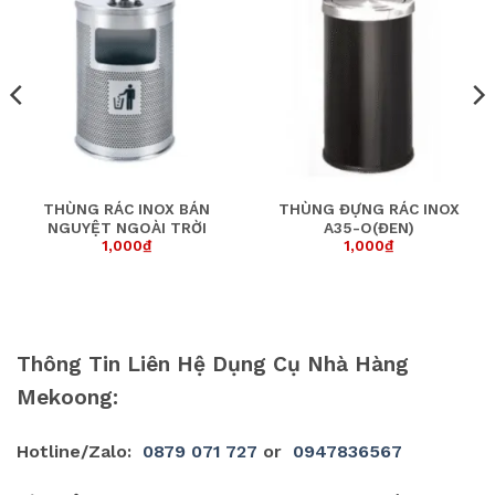
THÙNG RÁC INOX BÁN
THÙNG ĐỰNG RÁC INOX
NGUYỆT NGOÀI TRỜI
A35-O(ĐEN)
1,000
₫
1,000
₫
Thông Tin Liên Hệ Dụng Cụ Nhà Hàng
Mekoong:
Hotline/Zalo:
0879 071 727
or
0947836567