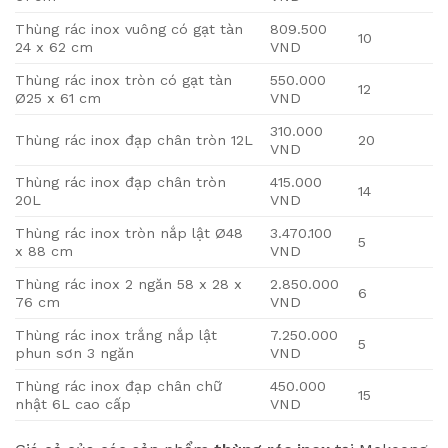
Thùng rác inox vuông có gạt tàn
809.500
10
24 x 62 cm
VND
Thùng rác inox tròn có gạt tàn
550.000
12
Ø25 x 61 cm
VND
310.000
Thùng rác inox đạp chân tròn 12L
20
VND
Thùng rác inox đạp chân tròn
415.000
14
20L
VND
Thùng rác inox tròn nắp lật Ø48
3.470.100
5
x 88 cm
VND
Thùng rác inox 2 ngăn 58 x 28 x
2.850.000
6
76 cm
VND
Thùng rác inox trắng nắp lật
7.250.000
5
phun sơn 3 ngăn
VND
Thùng rác inox đạp chân chữ
450.000
15
nhật 6L cao cấp
VND