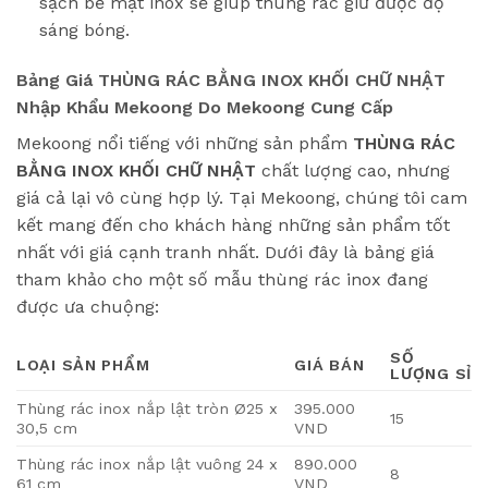
sạch bề mặt inox sẽ giúp thùng rác giữ được độ
sáng bóng.
Bảng Giá THÙNG RÁC BẰNG INOX KHỐI CHỮ NHẬT
Nhập Khẩu Mekoong Do Mekoong Cung Cấp
Mekoong nổi tiếng với những sản phẩm
THÙNG RÁC
BẰNG INOX KHỐI CHỮ NHẬT
chất lượng cao, nhưng
giá cả lại vô cùng hợp lý. Tại Mekoong, chúng tôi cam
kết mang đến cho khách hàng những sản phẩm tốt
nhất với giá cạnh tranh nhất. Dưới đây là bảng giá
tham khảo cho một số mẫu thùng rác inox đang
được ưa chuộng:
SỐ
LOẠI SẢN PHẨM
GIÁ BÁN
LƯỢNG SỈ
Thùng rác inox nắp lật tròn Ø25 x
395.000
15
30,5 cm
VND
Thùng rác inox nắp lật vuông 24 x
890.000
8
61 cm
VND