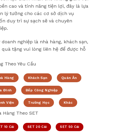
bền cao và tính năng tiện lợi, đây là lựa
n lý tưởng cho các cơ sở dịch vụ
n duy trì sự sạch sẽ và chuyên
iệp.
 doanh nghiệp là nhà hàng, khách sạn,
 quà tặng vui lòng liên hệ để được hỗ
g Theo Yêu Cầu
hà Hàng
Khách Sạn
Quán Ăn
a Đình
Bếp Công Nghiệp
ệnh Viện
Trường Học
Khác
 Hàng Theo SET
T 10 Cái
SET 20 Cái
SET 50 Cái