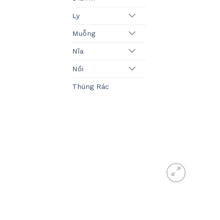
Ly
Muỗng
Nĩa
Nồi
Thùng Rác