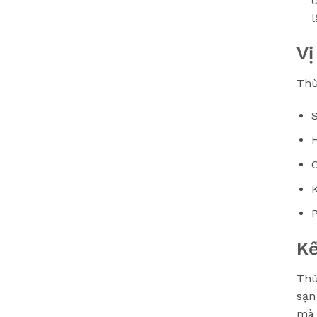
l
Vị
Thù
C
Kế
Thù
sạn
mà 