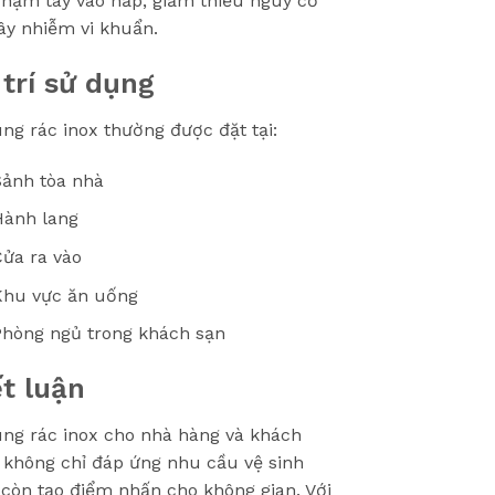
chạm tay vào nắp, giảm thiểu nguy cơ
ây nhiễm vi khuẩn.
 trí sử dụng
ng rác inox thường được đặt tại:
Sảnh tòa nhà
Hành lang
ửa ra vào
Khu vực ăn uống
Phòng ngủ trong khách sạn
t luận
ng rác inox cho nhà hàng và khách
 không chỉ đáp ứng nhu cầu vệ sinh
còn tạo điểm nhấn cho không gian. Với