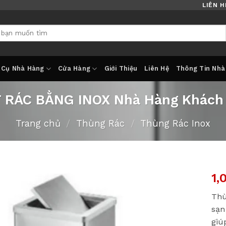
LIÊN H
 Cụ Nhà Hàng
Cửa Hàng
Giới Thiệu
Liên Hệ
Thông Tin Nhà
 RÁC BẰNG INOX Nhà Hàng Khách
Trang chủ
/
Thùng Rác
/
Thùng Rác Inox
1,
Thù
sạn
giú