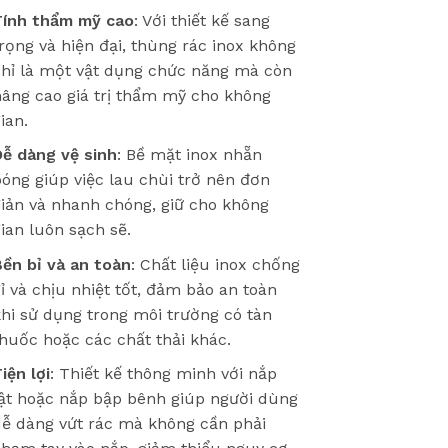
Tính thẩm mỹ cao
: Với thiết kế sang
rọng và hiện đại, thùng rác inox không
chỉ là một vật dụng chức năng mà còn
nâng cao giá trị thẩm mỹ cho không
ian.
Dễ dàng vệ sinh
: Bề mặt inox nhẵn
óng giúp việc lau chùi trở nên đơn
iản và nhanh chóng, giữ cho không
ian luôn sạch sẽ.
ền bỉ và an toàn
: Chất liệu inox chống
ỉ và chịu nhiệt tốt, đảm bảo an toàn
hi sử dụng trong môi trường có tàn
huốc hoặc các chất thải khác.
iện lợi
: Thiết kế thông minh với nắp
lật hoặc nắp bập bênh giúp người dùng
dễ dàng vứt rác mà không cần phải