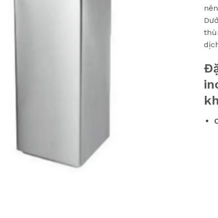
nên
Dướ
thù
dịc
Đặ
in
kh
C