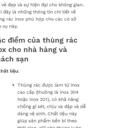
 vẻ đẹp và sự hiện đại cho không gian.
i đây là những thông tin chi tiết về
ng rác inox phù hợp cho các cơ sở
h vụ này.
c điểm của thùng rác
ox cho nhà hàng và
ách sạn
hất liệu
:
Thùng rác được làm từ inox
cao cấp (thường là inox 304
hoặc inox 201), có khả năng
chống gỉ sét, chịu va đập và dễ
dàng vệ sinh. Chất liệu này
giúp sản phẩm bền bỉ theo
thời gian, giữ cho thùng luôn