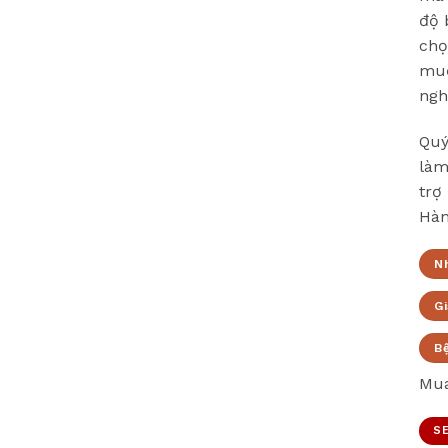
độ 
chọ
muố
ngh
Quý
làm
trợ
Hàn
N
Gi
B
Mua
SE