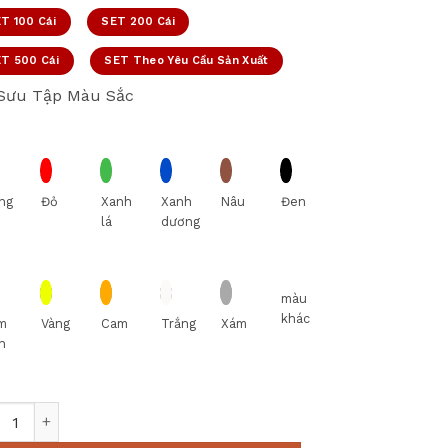
T 100 Cái
SET 200 Cái
T 500 Cái
SET Theo Yêu Cầu Sản Xuất
Sưu Tập Màu Sắc
ng
Đỏ
Xanh
Xanh
Nâu
Đen
lá
dương
màu
khác
m
Vàng
Cam
Trắng
Xám
n
 RÁC BẰNG INOX Nhà Hàng Khách Sạn số lượng