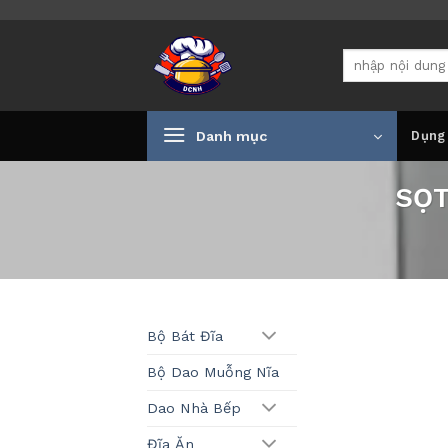
Bỏ
qua
Tìm
nội
kiếm:
dung
Danh mục
Dụng
SỌT
Bộ Bát Đĩa
Bộ Dao Muỗng Nĩa
Dao Nhà Bếp
Đĩa Ăn