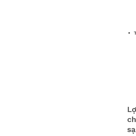
Lợ
ch
s