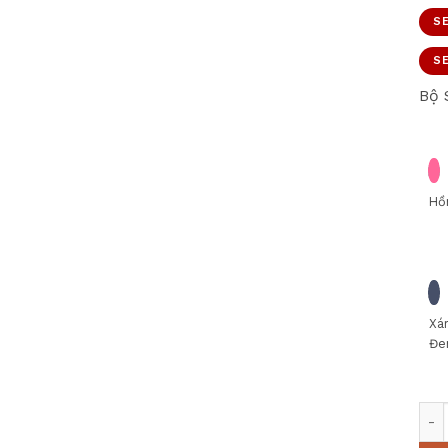
SE
SE
Bộ 
Hồ
Xá
Đe
SỌT