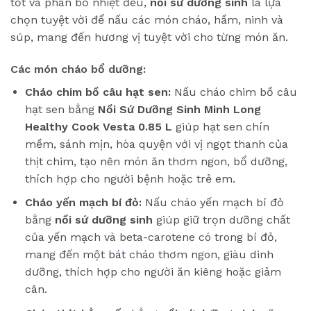
tốt và phân bố nhiệt đều,
nồi sứ dưỡng sinh
là lựa
chọn tuyệt vời để nấu các món cháo, hầm, ninh và
súp, mang đến hương vị tuyệt vời cho từng món ăn.
Các món cháo bổ dưỡng:
Cháo chim bồ câu hạt sen:
Nấu cháo chim bồ câu
hạt sen bằng
Nồi Sứ Dưỡng Sinh Minh Long
Healthy Cook Vesta 0.85 L
giúp hạt sen chín
mềm, sánh mịn, hòa quyện với vị ngọt thanh của
thịt chim, tạo nên món ăn thơm ngon, bổ dưỡng,
thích hợp cho người bệnh hoặc trẻ em.
Cháo yến mạch bí đỏ:
Nấu cháo yến mạch bí đỏ
bằng
nồi sứ dưỡng sinh
giúp giữ trọn dưỡng chất
của yến mạch và beta-carotene có trong bí đỏ,
mang đến một
bát
cháo thơm ngon, giàu dinh
dưỡng, thích hợp cho người ăn kiêng hoặc giảm
cân.