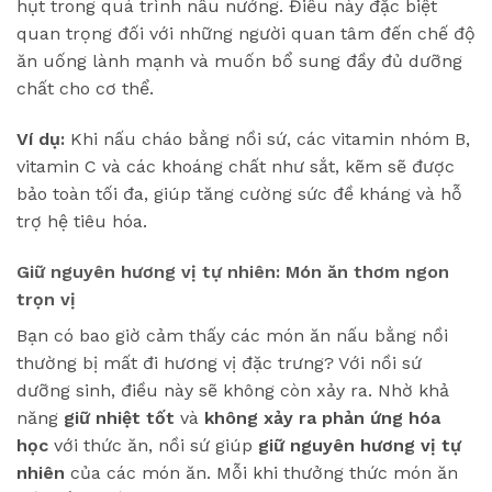
hụt trong quá trình nấu nướng. Điều này đặc biệt
quan trọng đối với những người quan tâm đến chế độ
ăn uống lành mạnh và muốn bổ sung đầy đủ dưỡng
chất cho cơ thể.
Ví dụ:
Khi nấu cháo bằng nồi sứ, các vitamin nhóm B,
vitamin C và các khoáng chất như sắt, kẽm sẽ được
bảo toàn tối đa, giúp tăng cường sức đề kháng và hỗ
trợ hệ tiêu hóa.
Giữ nguyên hương vị tự nhiên: Món ăn thơm ngon
trọn vị
Bạn có bao giờ cảm thấy các món ăn nấu bằng nồi
thường bị mất đi hương vị đặc trưng? Với nồi sứ
dưỡng sinh, điều này sẽ không còn xảy ra. Nhờ khả
năng
giữ nhiệt tốt
và
không xảy ra phản ứng hóa
học
với thức ăn, nồi sứ giúp
giữ nguyên hương vị tự
nhiên
của các món ăn. Mỗi khi thưởng thức món ăn