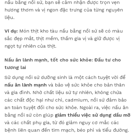
nấu bằng nồi sứ, bạn sẽ cảm nhận được trọn vẹn
hương thơm và vị ngon đặc trưng của từng nguyên
liệu.
Ví dụ:
Món thịt kho tàu nấu bằng nồi sứ sẽ có màu
sắc đẹp mắt, thịt mềm, thấm gia vị và giữ được vị
ngọt tự nhiên của thịt.
Nấu ăn lành mạnh, tốt cho sức khỏe: Đầu tư cho
tương lai
Sử dụng nồi sứ dưỡng sinh là một cách tuyệt vời để
nấu ăn lành mạnh
và bảo vệ sức khỏe cho bản thân
và gia đình. Nhờ chất liệu sứ tự nhiên, không chứa
các chất độc hại như chì, cadmium, nồi sứ đảm bảo
an toàn tuyệt đối cho sức khỏe. Ngoài ra, việc nấu ăn
bằng nồi sứ còn giúp
giảm thiểu việc sử dụng dầu mỡ
và các chất phụ gia, từ đó giảm nguy cơ mắc các
bệnh liên quan đến tim mạch, béo phì và tiểu đường.