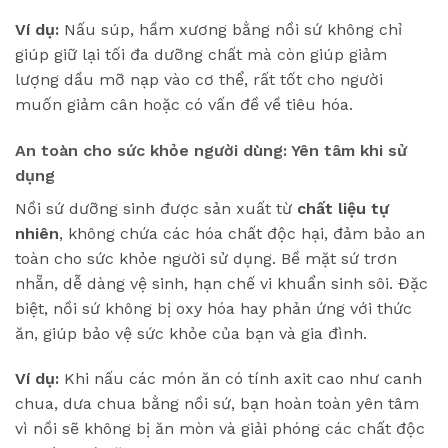
Ví dụ:
Nấu súp, hầm xương bằng nồi sứ không chỉ
giúp giữ lại tối đa dưỡng chất mà còn giúp giảm
lượng dầu mỡ nạp vào cơ thể, rất tốt cho người
muốn giảm cân hoặc có vấn đề về tiêu hóa.
An toàn cho sức khỏe người dùng: Yên tâm khi sử
dụng
Nồi sứ dưỡng sinh được sản xuất từ
chất liệu tự
nhiên
, không chứa các hóa chất độc hại, đảm bảo an
toàn cho sức khỏe người sử dụng. Bề mặt sứ trơn
nhẵn, dễ dàng vệ sinh, hạn chế vi khuẩn sinh sôi. Đặc
biệt, nồi sứ không bị oxy hóa hay phản ứng với thức
ăn, giúp bảo vệ sức khỏe của bạn và gia đình.
Ví dụ:
Khi nấu các món ăn có tính axit cao như canh
chua, dưa chua bằng nồi sứ, bạn hoàn toàn yên tâm
vì nồi sẽ không bị ăn mòn và giải phóng các chất độc