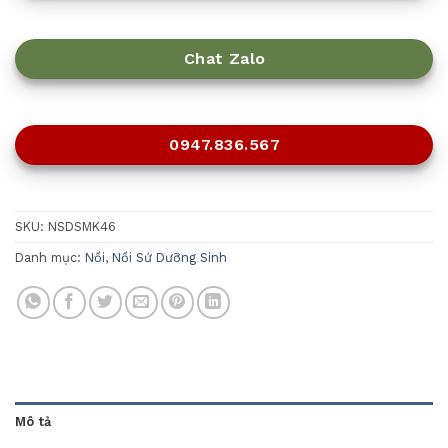
Chat Zalo
0947.836.567
SKU:
NSDSMK46
Danh mục:
Nồi
,
Nồi Sứ Dưỡng Sinh
Mô tả