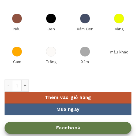
Nâu
Đen
Xám Đen
Vàng
màu khác
Cam
Trắng
Xám
Nồi Sứ Dưỡng Sinh Minh Long Healthy Cook Vesta 0.85 L số 
Thêm vào giỏ hàng
Mua ngay
Facebook