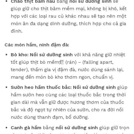
Cháo thịt bằm
nấu
bằng
nồi sứ dưỡng sinh
sẽ
giúp giữ cho thịt băm mềm mại, không bị khô, kết
hợp với các loại rau củ khác nhau sẽ tạo nên một
món ăn đa dạng dinh dưỡng, thích hợp cho cả gia
đình.
Các món hầm, ninh đậm đà:
Bò kho:
Nồi sứ dưỡng sinh
với khả năng giữ nhiệt
tốt giúp thịt bò mềm烂 (rán) – (falling apart,
tender), thấm gia vị đậm đà, nước dùng sánh lại,
mang đến món bò kho thơm ngon, chuẩn vị.
Sườn heo hầm thuốc bắc:
Nồi sứ dưỡng sinh
giúp
hầm sườn heo cùng các loại thuốc bắc trong thời
gian dài mà vẫn giữ được hương thơm của thuốc
bắc và độ ngọt tự nhiên của sườn, cho ra đời nồi
nước dùng thanh đạm, bổ dưỡng.
Canh gà hầm
bằng
nồi sứ dưỡng sinh
giúp giữ trọn