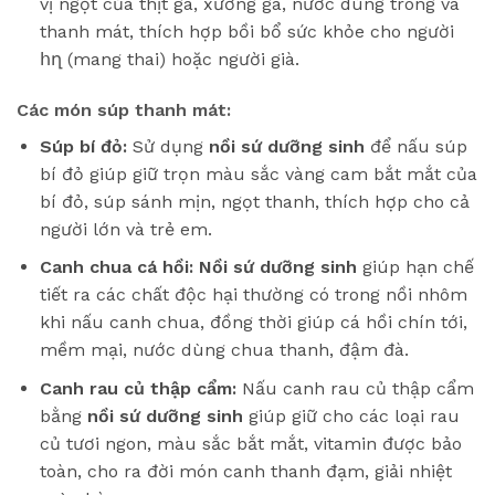
vị ngọt của thịt gà, xương gà, nước dùng trong và
thanh mát, thích hợp bồi bổ sức khỏe cho người
հղ (mang thai) hoặc người già.
Các món súp thanh mát:
Súp bí đỏ:
Sử dụng
nồi sứ dưỡng sinh
để nấu súp
bí đỏ giúp giữ trọn màu sắc vàng cam bắt mắt của
bí đỏ, súp sánh mịn, ngọt thanh, thích hợp cho cả
người lớn và trẻ em.
Canh chua cá hồi:
Nồi sứ dưỡng sinh
giúp hạn chế
tiết ra các chất độc hại thường có trong nồi nhôm
khi nấu canh chua, đồng thời giúp cá hồi chín tới,
mềm mại, nước dùng chua thanh, đậm đà.
Canh rau củ thập cẩm:
Nấu canh rau củ thập cẩm
bằng
nồi sứ dưỡng sinh
giúp giữ cho các loại rau
củ tươi ngon, màu sắc bắt mắt, vitamin được bảo
toàn, cho ra đời món canh thanh đạm, giải nhiệt