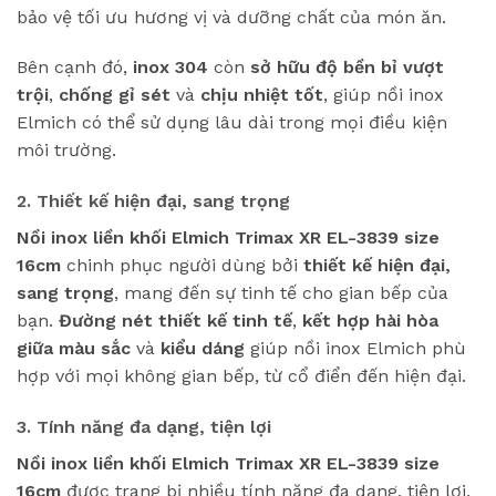
bảo vệ tối ưu hương vị và dưỡng chất của món ăn.
Bên cạnh đó,
inox 304
còn
sở hữu độ bền bỉ vượt
trội
,
chống gỉ sét
và
chịu nhiệt tốt
, giúp nồi inox
Elmich có thể sử dụng lâu dài trong mọi điều kiện
môi trường.
2. Thiết kế hiện đại, sang trọng
Nồi inox liền khối Elmich Trimax XR EL-3839 size
16cm
chinh phục người dùng bởi
thiết kế hiện đại,
sang trọng
, mang đến sự tinh tế cho gian bếp của
bạn.
Đường nét thiết kế tinh tế
,
kết hợp hài hòa
giữa màu sắc
và
kiểu dáng
giúp nồi inox Elmich phù
hợp với mọi không gian bếp, từ cổ điển đến hiện đại.
3. Tính năng đa dạng, tiện lợi
Nồi inox liền khối Elmich Trimax XR EL-3839 size
16cm
được trang bị nhiều tính năng đa dạng, tiện lợi,