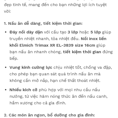
đẹp tinh tế, mang đến cho bạn những lợi ích tuyệt
vời:
1. Nấu ăn dễ dàng, tiết kiệm thời gian:
Đáy nồi dày dặn
với cấu tạo
3 lớp
hoặc
5 lớp
giúp
truyền nhiệt nhanh, tỏa nhiệt đều.
Nồi inox liền
khối Elmich Trimax XR EL-3839 size 16cm
giúp
bạn nấu ăn nhanh chóng,
tiết kiệm thời gian
đứng
bếp.
Vung kính cường lực
chịu nhiệt tốt, chống va đập,
cho phép bạn quan sát quá trình nấu ăn mà
không cần mở nắp, hạn chế thất thoát nhiệt.
Nhiều kích cỡ
phù hợp với mọi nhu cầu nấu
nướng, từ việc hâm nóng thức ăn đến nấu canh,
hầm xương cho cả gia đình.
2. Các món ăn ngon, bổ dưỡng cho gia đình: