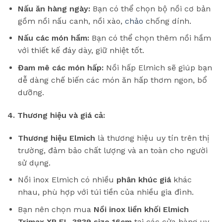
Nấu ăn hàng ngày:
Bạn có thể chọn bộ nồi cơ bản
gồm nồi nấu canh, nồi xào,
chảo
chống dính.
Nấu các món hầm:
Bạn có thể chọn thêm nồi hầm
với thiết kế đáy dày, giữ nhiệt tốt.
Đam mê các món hấp:
Nồi hấp Elmich sẽ giúp bạn
dễ dàng chế biến các món ăn hấp thơm ngon, bổ
dưỡng.
4. Thương hiệu và giá cả:
Thương hiệu Elmich
là thương hiệu uy tín trên thị
trường, đảm bảo chất lượng và an toàn cho người
sử dụng.
Nồi inox Elmich có nhiều
phân khúc giá
khác
nhau, phù hợp với túi tiền của nhiều gia đình.
Bạn nên chọn mua
Nồi inox liền khối Elmich
Trimax XR EL-3839 size 16cm
tại các cửa hàng uy