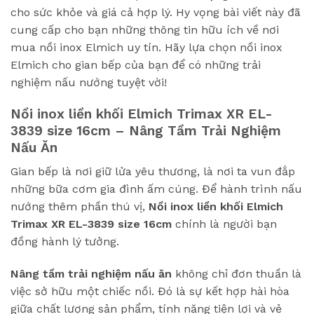
cho sức khỏe và giá cả hợp lý. Hy vọng bài viết này đã
cung cấp cho bạn những thông tin hữu ích về nơi
mua nồi inox Elmich uy tín. Hãy lựa chọn nồi inox
Elmich cho gian bếp của bạn để có những trải
nghiệm nấu nướng tuyệt vời!
Nồi inox liền khối Elmich Trimax XR EL-
3839 size 16cm
– Nâng Tầm Trải Nghiệm
Nấu Ăn
Gian bếp là nơi giữ lửa yêu thương, là nơi ta vun đắp
những bữa cơm gia đình ấm cúng. Để hành trình nấu
nướng thêm phần thú vị,
Nồi inox liền khối Elmich
Trimax XR EL-3839 size 16cm
chính là người bạn
đồng hành lý tưởng.
Nâng tầm trải nghiệm nấu ăn
không chỉ đơn thuần là
việc sở hữu một chiếc nồi. Đó là sự kết hợp hài hòa
giữa chất lượng sản phẩm, tính năng tiện lợi và vẻ