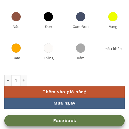
Nâu
Đen
Xám Đen
Vàng
màu khác
Cam
Trắng
Xám
Nồi inox liền khối Elmich Trimax XR EL-3839 size 16cm số lư
Thêm vào giỏ hàng
Mua ngay
Facebook