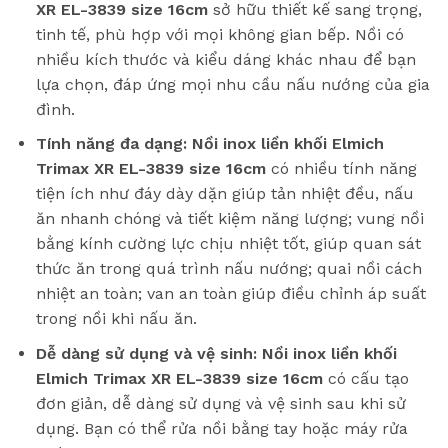
XR EL-3839 size 16cm
sở hữu thiết kế sang trọng,
tinh tế, phù hợp với mọi không gian bếp. Nồi có
nhiều kích thước và kiểu dáng khác nhau để bạn
lựa chọn, đáp ứng mọi nhu cầu nấu nướng của gia
đình.
Tính năng đa dạng:
Nồi inox liền khối Elmich
Trimax XR EL-3839 size 16cm
có nhiều tính năng
tiện ích như đáy dày dặn giúp tản nhiệt đều, nấu
ăn nhanh chóng và tiết kiệm năng lượng; vung nồi
bằng kính cường lực chịu nhiệt tốt, giúp quan sát
thức ăn trong quá trình nấu nướng; quai nồi cách
nhiệt an toàn; van an toàn giúp điều chỉnh áp suất
trong nồi khi nấu ăn.
Dễ dàng sử dụng và vệ sinh:
Nồi inox liền khối
Elmich Trimax XR EL-3839 size 16cm
có cấu tạo
đơn giản, dễ dàng sử dụng và vệ sinh sau khi sử
dụng. Bạn có thể rửa nồi bằng tay hoặc máy rửa