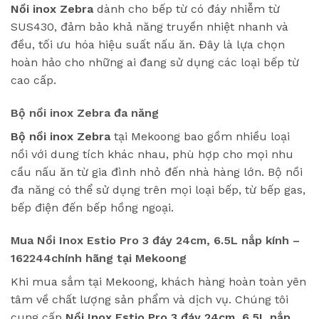
Nồi inox Zebra
dành cho bếp từ có đáy nhiễm từ
SUS430, đảm bảo khả năng truyền nhiệt nhanh và
đều, tối ưu hóa hiệu suất nấu ăn. Đây là lựa chọn
hoàn hảo cho những ai đang sử dụng các loại bếp từ
cao cấp.
Bộ nồi inox Zebra đa năng
Bộ nồi inox Zebra
tại Mekoong bao gồm nhiều loại
nồi với dung tích khác nhau, phù hợp cho mọi nhu
cầu nấu ăn từ gia đình nhỏ đến nhà hàng lớn. Bộ nồi
đa năng có thể sử dụng trên mọi loại bếp, từ bếp gas,
bếp điện đến bếp hồng ngoại.
Mua Nồi Inox Estio Pro 3 đáy 24cm, 6.5L nắp kính –
162244chính hãng tại Mekoong
Khi mua sắm tại Mekoong, khách hàng hoàn toàn yên
tâm về chất lượng sản phẩm và dịch vụ. Chúng tôi
cung cấp
Nồi Inox Estio Pro 3 đáy 24cm, 6.5L nắp