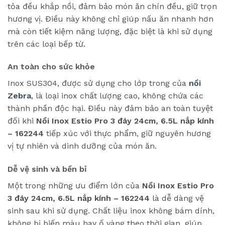
tỏa đều khắp nồi, đảm bảo món ăn chín đều, giữ trọn
hương vị. Điều này không chỉ giúp nấu ăn nhanh hơn
mà còn tiết kiệm năng lượng, đặc biệt là khi sử dụng
trên các loại bếp từ.
An toàn cho sức khỏe
Inox SUS304, được sử dụng cho lớp trong của
nồi
Zebra
, là loại inox chất lượng cao, không chứa các
thành phần độc hại. Điều này đảm bảo an toàn tuyệt
đối khi
Nồi Inox Estio Pro 3 đáy 24cm, 6.5L nắp kính
– 162244
tiếp xúc với thực phẩm, giữ nguyên hương
vị tự nhiên và dinh dưỡng của món ăn.
Dễ vệ sinh và bền bỉ
Một trong những ưu điểm lớn của
Nồi Inox Estio Pro
3 đáy 24cm, 6.5L nắp kính – 162244
là dễ dàng vệ
sinh sau khi sử dụng. Chất liệu inox không bám dính,
không bị biến màu hay ố vàng theo thời gian, giúp