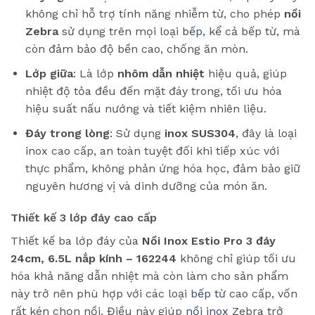
không chỉ hỗ trợ tính năng nhiễm từ, cho phép
nồi
Zebra
sử dụng trên mọi loại
bếp
, kể cả bếp từ, mà
còn đảm bảo độ bền cao, chống ăn mòn.
Lớp giữa
: Là lớp
nhôm dẫn nhiệt
hiệu quả, giúp
nhiệt độ tỏa đều đến mặt đáy trong, tối ưu hóa
hiệu suất nấu nướng và tiết kiệm nhiên liệu.
Đáy trong lòng
: Sử dụng
inox SUS304
, đây là loại
inox cao cấp, an toàn tuyệt đối khi tiếp xúc với
thực phẩm, không phản ứng hóa học, đảm bảo giữ
nguyên hương vị và dinh dưỡng của món ăn.
Thiết kế 3 lớp đáy cao cấp
Thiết kế ba lớp đáy của
Nồi Inox Estio Pro 3 đáy
24cm, 6.5L nắp kính – 162244
không chỉ giúp tối ưu
hóa khả năng dẫn nhiệt mà còn làm cho sản phẩm
này trở nên phù hợp với các loại
bếp từ
cao cấp, vốn
rất kén chọn nồi. Điều này giúp
nồi inox
Zebra trở