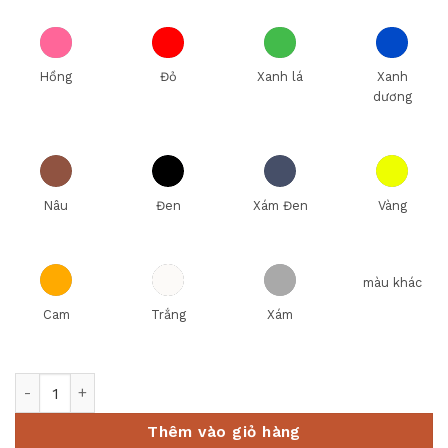
Hồng
Đỏ
Xanh lá
Xanh
dương
Nâu
Đen
Xám Đen
Vàng
màu khác
Cam
Trắng
Xám
Nồi Inox Estio Pro 3 đáy 24cm, 6.5L nắp kính - 162244 số lư
Thêm vào giỏ hàng