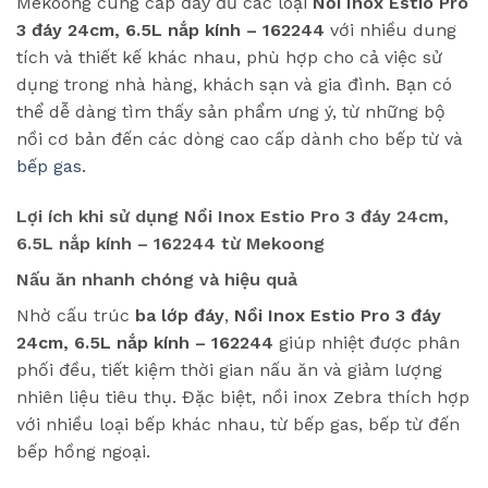
Mekoong cung cấp đầy đủ các loại
Nồi Inox Estio Pro
3 đáy 24cm, 6.5L nắp kính – 162244
với nhiều dung
tích và thiết kế khác nhau, phù hợp cho cả việc sử
dụng trong nhà hàng, khách sạn và gia đình. Bạn có
thể dễ dàng tìm thấy sản phẩm ưng ý, từ những bộ
nồi cơ bản đến các dòng cao cấp dành cho bếp từ và
bếp gas
.
Lợi ích khi sử dụng Nồi Inox Estio Pro 3 đáy 24cm,
6.5L nắp kính – 162244 từ Mekoong
Nấu ăn nhanh chóng và hiệu quả
Nhờ cấu trúc
ba lớp đáy
,
Nồi Inox Estio Pro 3 đáy
24cm, 6.5L nắp kính – 162244
giúp nhiệt được phân
phối đều, tiết kiệm thời gian nấu ăn và giảm lượng
nhiên liệu tiêu thụ. Đặc biệt, nồi inox Zebra thích hợp
với nhiều loại bếp khác nhau, từ bếp gas, bếp từ đến
bếp hồng ngoại.