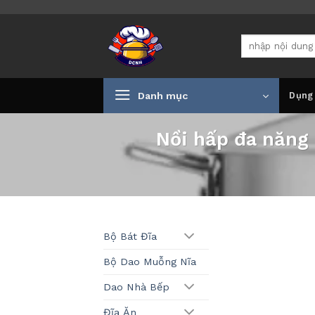
Bỏ
qua
Tìm
nội
kiếm:
dung
Danh mục
Dụng
Nồi hấp đa năng 
Bộ Bát Đĩa
Bộ Dao Muỗng Nĩa
Dao Nhà Bếp
Đĩa Ăn