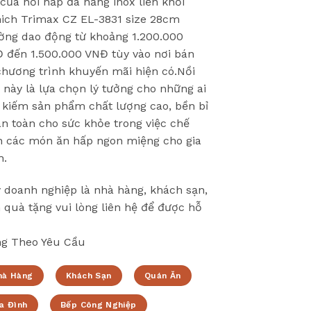
 của nồi hấp đa năng inox liền khối
ich Trimax CZ EL-3831 size 28cm
ờng dao động từ khoảng 1.200.000
 đến 1.500.000 VNĐ tùy vào nơi bán
chương trình khuyến mãi hiện có.Nồi
 này là lựa chọn lý tưởng cho những ai
 kiếm sản phẩm chất lượng cao, bền bỉ
an toàn cho sức khỏe trong việc chế
n các món ăn hấp ngon miệng cho gia
h.
 doanh nghiệp là nhà hàng, khách sạn,
 quà tặng vui lòng liên hệ để được hỗ
g Theo Yêu Cầu
hà Hàng
Khách Sạn
Quán Ăn
a Đình
Bếp Công Nghiệp