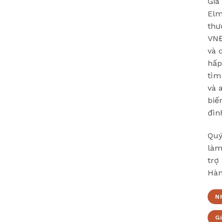
Giá
Elm
thư
VNĐ
và 
hấp
tìm
và 
biế
đìn
Quý
làm
trợ
Hàn
N
Gi