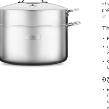
đáp
phẩ
chi
Th
K
C
c
b
Đặ
l