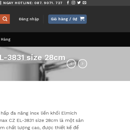
Ệ NGAY HOTLINE: 087. 9071. 727
Đăng nhập
Giỏ hàng /
0
₫
 Hàng
EL-3831 size 28cm
 hấp đa năng inox liền khối Elmich
max CZ EL-3831 size 28cm là một sản
m chất lượng cao, được thiết kế để