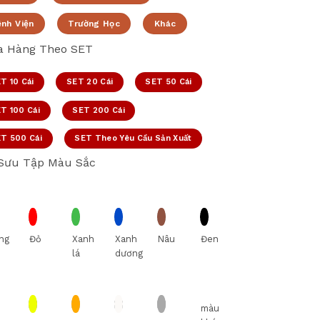
ệnh Viện
Trường Học
Khác
 Hàng Theo SET
T 10 Cái
SET 20 Cái
SET 50 Cái
T 100 Cái
SET 200 Cái
T 500 Cái
SET Theo Yêu Cầu Sản Xuất
Sưu Tập Màu Sắc
ng
Đỏ
Xanh
Xanh
Nâu
Đen
lá
dương
màu