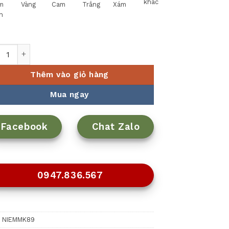
khác
m
Vàng
Cam
Trắng
Xám
n
hấp đa năng inox liền khối Elmich Trimax CZ EL-3831 size 28c
Thêm vào giỏ hàng
Mua ngay
Facebook
Chat Zalo
0947.836.567
:
NIEMMK89