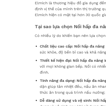
Elmich là thương hiệu đồ gia dụng đế
định vị thế của mình trên thị trường q
Elmich hiện có mặt tại hơn 30 quốc gia
Tại sao lựa chọn Nồi hấp đa n
Có nhiều lý do khiến bạn nên lựa chọ
Chất liệu cao cấp:
Nồi hấp đa năng
sức khỏe, độ bền bỉ cao và khả năng
Thiết kế hiện đại:
Nồi hấp đa năng i
với mọi không gian bếp. Nồi có nhi
đình.
Tính năng đa dạng:
Nồi hấp đa năng
dặn giúp tản nhiệt đều, nấu ăn nhan
thức ăn trong quá trình nấu nướng; 
Dễ dàng sử dụng và vệ sinh:
Nồi hấ