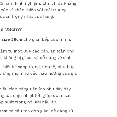
 25 năm kinh nghiệm, Elmich đã khẳng
hỏe và thân thiện với môi trường.
g quan trọng nhất của hãng.
ize 28cm?
1 size 28cm
cho gian
bếp
của mình:
àm từ inox 304 cao cấp, an toàn cho
 không bị gỉ sét và dễ dàng vệ sinh.
thiết kế sang trọng, tinh tế, phù hợp
áp ứng mọi nhu cầu nấu nướng của gia
iều tính năng tiện ích như đáy dày
g lực chịu nhiệt tốt, giúp quan sát
p suất trong nồi khi nấu ăn.
28cm
có cấu tạo đơn giản, dễ dàng sử