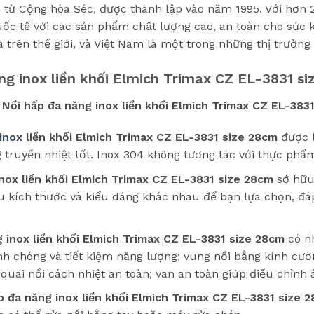
n từ Cộng hòa Séc, được thành lập vào năm 1995. Với hơn
uốc tế với các sản phẩm chất lượng cao, an toàn cho sức k
 trên thế giới, và Việt Nam là một trong những thị trườn
ăng inox liền khối Elmich Trimax CZ EL-3831 s
n
Nồi hấp đa năng inox liền khối Elmich Trimax CZ EL-383
inox
liền khối Elmich Trimax CZ EL-3831 size 28cm
được l
 truyền nhiệt tốt. Inox 304 không tương tác với thực phẩm,
nox liền khối Elmich Trimax CZ EL-3831 size 28cm
sở hữu 
ều kích thước và kiểu dáng khác nhau để bạn lựa chọn, đ
 inox liền khối Elmich Trimax CZ EL-3831 size 28cm
có nh
h chóng và tiết kiệm năng lượng; vung nồi bằng kính cườn
quai nồi cách nhiệt an toàn; van an toàn giúp điều chỉnh á
p đa năng inox liền khối Elmich Trimax CZ EL-3831 size 