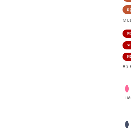
B
Mua
SE
SE
SE
Bộ 
Hồ