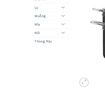
Ly
Muỗng
Nĩa
Nồi
Thùng Rác