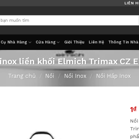
LIÊN H
 Cụ Nhà Hàng
Cửa Hàng
Giới Thiệu
Liên Hệ
Thông Tin Nhà
inox liền khối Elmich Trimax CZ 
Trang chủ
/
Nồi
/
Nồi Inox
/
Nồi Hấp Inox
1
₫
Nồi
Tri
phẩ