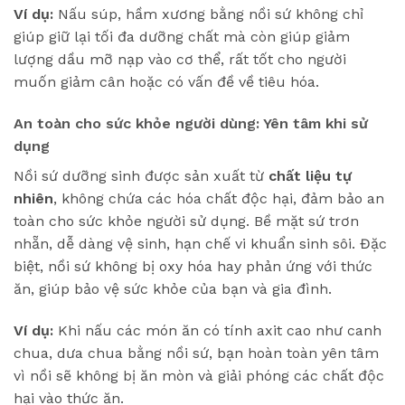
Ví dụ:
Nấu súp, hầm xương bằng nồi sứ không chỉ
giúp giữ lại tối đa dưỡng chất mà còn giúp giảm
lượng dầu mỡ nạp vào cơ thể, rất tốt cho người
muốn giảm cân hoặc có vấn đề về tiêu hóa.
An toàn cho sức khỏe người dùng: Yên tâm khi sử
dụng
Nồi sứ dưỡng sinh được sản xuất từ
chất liệu tự
nhiên
, không chứa các hóa chất độc hại, đảm bảo an
toàn cho sức khỏe người sử dụng. Bề mặt sứ trơn
nhẵn, dễ dàng vệ sinh, hạn chế vi khuẩn sinh sôi. Đặc
biệt, nồi sứ không bị oxy hóa hay phản ứng với thức
ăn, giúp bảo vệ sức khỏe của bạn và gia đình.
Ví dụ:
Khi nấu các món ăn có tính axit cao như canh
chua, dưa chua bằng nồi sứ, bạn hoàn toàn yên tâm
vì nồi sẽ không bị ăn mòn và giải phóng các chất độc
hại vào thức ăn.