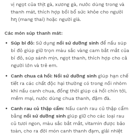
vị ngọt của thịt gà, xương gà, nước dùng trong và
thanh mát, thích hợp bồi bổ sức khỏe cho người
հղ (mang thai) hoặc người già.
Các món súp thanh mát:
Súp bí đỏ:
Sử dụng
nồi sứ dưỡng sinh
để nấu súp
bí đỏ giúp giữ trọn màu sắc vàng cam bắt mắt của
bí đỏ, súp sánh mịn, ngọt thanh, thích hợp cho cả
người lớn và trẻ em.
Canh chua cá hồi:
Nồi sứ dưỡng sinh
giúp hạn chế
tiết ra các chất độc hại thường có trong nồi nhôm
khi nấu canh chua, đồng thời giúp cá hồi chín tới,
mềm mại, nước dùng chua thanh, đậm đà.
Canh rau củ thập cẩm:
Nấu canh rau củ thập cẩm
bằng
nồi sứ dưỡng sinh
giúp giữ cho các loại rau
củ tươi ngon, màu sắc bắt mắt, vitamin được bảo
toàn, cho ra đời món canh thanh đạm, giải nhiệt