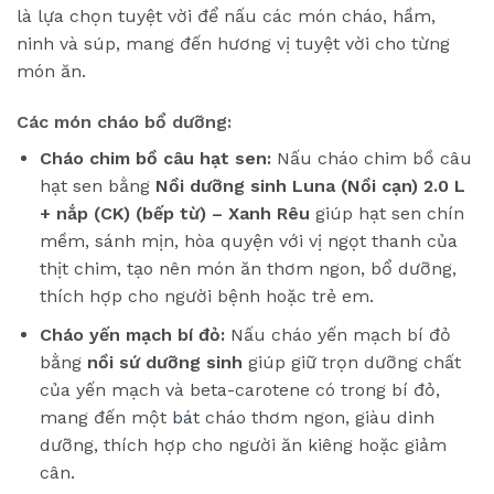
là lựa chọn tuyệt vời để nấu các món cháo, hầm,
ninh và súp, mang đến hương vị tuyệt vời cho từng
món ăn.
Các món cháo bổ dưỡng:
Cháo chim bồ câu hạt sen:
Nấu cháo chim bồ câu
hạt sen bằng
Nồi dưỡng sinh Luna (Nồi cạn) 2.0 L
+ nắp (CK) (bếp từ) – Xanh Rêu
giúp hạt sen chín
mềm, sánh mịn, hòa quyện với vị ngọt thanh của
thịt chim, tạo nên món ăn thơm ngon, bổ dưỡng,
thích hợp cho người bệnh hoặc trẻ em.
Cháo yến mạch bí đỏ:
Nấu cháo yến mạch bí đỏ
bằng
nồi sứ dưỡng sinh
giúp giữ trọn dưỡng chất
của yến mạch và beta-carotene có trong bí đỏ,
mang đến một
bát
cháo thơm ngon, giàu dinh
dưỡng, thích hợp cho người ăn kiêng hoặc giảm
cân.