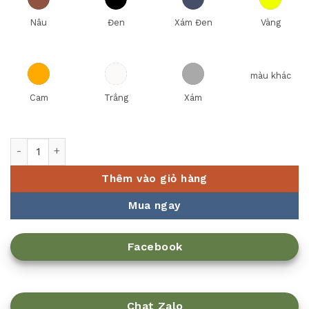
Nâu
Đen
Xám Đen
Vàng
màu khác
Cam
Trắng
Xám
Nồi dưỡng sinh Luna (Nồi cạn) 2.0 L + nắp (CK) (bếp từ) - Xa
Thêm vào giỏ hàng
Mua ngay
Facebook
Chat Zalo