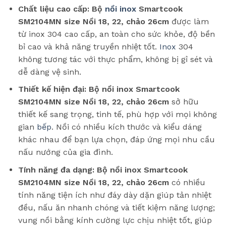
Chất liệu cao cấp:
Bộ
nồi inox
Smartcook
SM2104MN size Nồi 18, 22, chảo 26cm
được làm
từ inox 304 cao cấp, an toàn cho sức khỏe, độ bền
bỉ cao và khả năng truyền nhiệt tốt.
Inox
304
không tương tác với thực phẩm, không bị gỉ sét và
dễ dàng vệ sinh.
Thiết kế hiện đại:
Bộ nồi inox Smartcook
SM2104MN size Nồi 18, 22, chảo 26cm
sở hữu
thiết kế sang trọng, tinh tế, phù hợp với mọi không
gian
bếp
. Nồi có nhiều kích thước và kiểu dáng
khác nhau để bạn lựa chọn, đáp ứng mọi nhu cầu
nấu nướng của gia đình.
Tính năng đa dạng:
Bộ nồi inox Smartcook
SM2104MN size Nồi 18, 22, chảo 26cm
có nhiều
tính năng tiện ích như đáy dày dặn giúp tản nhiệt
đều, nấu ăn nhanh chóng và tiết kiệm năng lượng;
vung nồi bằng kính cường lực chịu nhiệt tốt, giúp