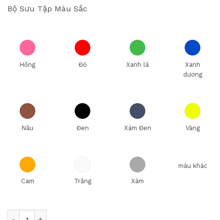
Bộ Sưu Tập Màu Sắc
Hồng
Đỏ
Xanh lá
Xanh
dương
Nâu
Đen
Xám Đen
Vàng
màu khác
Cam
Trắng
Xám
Bộ nồi inox Smartcook SM2104MN size Nồi 18, 22, chảo 26c