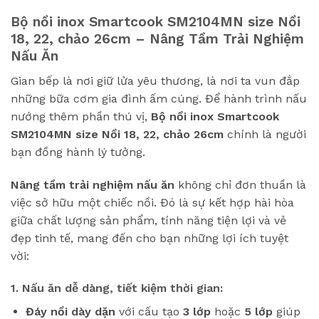
Bộ nồi inox Smartcook SM2104MN size Nồi
18, 22, chảo 26cm
– Nâng Tầm Trải Nghiệm
Nấu Ăn
Gian bếp là nơi giữ lửa yêu thương, là nơi ta vun đắp
những bữa cơm gia đình ấm cúng. Để hành trình nấu
nướng thêm phần thú vị,
Bộ nồi inox Smartcook
SM2104MN size Nồi 18, 22, chảo 26cm
chính là người
bạn đồng hành lý tưởng.
Nâng tầm trải nghiệm nấu ăn
không chỉ đơn thuần là
việc sở hữu một chiếc nồi. Đó là sự kết hợp hài hòa
giữa chất lượng sản phẩm, tính năng tiện lợi và vẻ
đẹp tinh tế, mang đến cho bạn những lợi ích tuyệt
vời:
1. Nấu ăn dễ dàng, tiết kiệm thời gian:
Đáy nồi dày dặn
với cấu tạo
3 lớp
hoặc
5 lớp
giúp