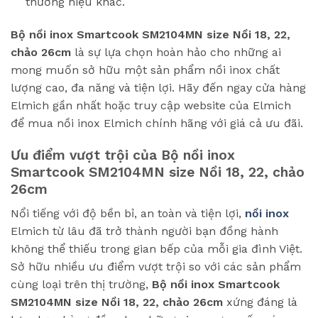
thương hiệu khác.
Bộ nồi inox Smartcook SM2104MN size Nồi 18, 22,
chảo 26cm
là sự lựa chọn hoàn hảo cho những ai
mong muốn sở hữu một sản phẩm nồi inox chất
lượng cao, đa năng và tiện lợi. Hãy đến ngay cửa hàng
Elmich gần nhất hoặc truy cập website của Elmich
để mua nồi inox Elmich chính hãng với giá cả ưu đãi.
Ưu điểm vượt trội của
Bộ nồi inox
Smartcook SM2104MN size Nồi 18, 22, chảo
26cm
Nổi tiếng với độ bền bỉ, an toàn và tiện lợi,
nồi inox
Elmich từ lâu đã trở thành người bạn đồng hành
không thể thiếu trong gian bếp của mỗi gia đình Việt.
Sở hữu nhiều ưu điểm vượt trội so với các sản phẩm
cùng loại trên thị trường,
Bộ nồi inox Smartcook
SM2104MN size Nồi 18, 22, chảo 26cm
xứng đáng là