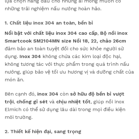
lựa chọn hàng đầu cho những ai mong muốn có
những trải nghiệm nấu nướng hoàn hảo.
1. Chất liệu inox 304 an toàn, bền bỉ
Nổi bật với chất liệu inox 304 cao cấp
,
Bộ nồi inox
Smartcook SM2104MN size Nồi 18, 22, chảo 26cm
đảm bảo an toàn tuyệt đối cho sức khỏe người sử
dụng.
Inox 304
không chứa các kim loại độc hại,
không tương tác với thực phẩm trong quá trình nấu
nướng, giúp bảo vệ tối ưu hương vị và dưỡng chất của
món ăn.
Bên cạnh đó,
inox 304
còn
sở hữu độ bền bỉ vượt
trội
,
chống gỉ sét
và
chịu nhiệt tốt
, giúp nồi inox
Elmich có thể sử dụng lâu dài trong mọi điều kiện
môi trường.
2. Thiết kế hiện đại, sang trọng