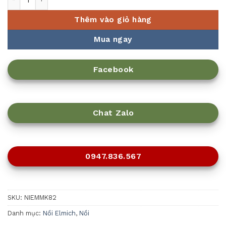
Thêm vào giỏ hàng
Mua ngay
Facebook
Chat Zalo
0947.836.567
SKU:
NIEMMK82
Danh mục:
Nồi Elmich
,
Nồi