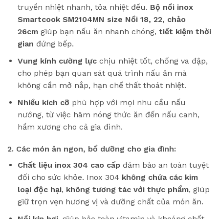
truyền nhiệt nhanh, tỏa nhiệt đều.
Bộ nồi inox
Smartcook SM2104MN size Nồi 18, 22, chảo
26cm
giúp bạn nấu ăn nhanh chóng,
tiết kiệm thời
gian
đứng bếp.
Vung kính cường lực
chịu nhiệt tốt, chống va đập,
cho phép bạn quan sát quá trình nấu ăn mà
không cần mở nắp, hạn chế thất thoát nhiệt.
Nhiều kích cỡ
phù hợp với mọi nhu cầu nấu
nướng, từ việc hâm nóng thức ăn đến nấu canh,
hầm xương cho cả gia đình.
2. Các món ăn ngon, bổ dưỡng cho gia đình:
Chất liệu inox 304 cao cấp
đảm bảo an toàn tuyệt
đối cho sức khỏe. Inox 304
không chứa các kim
loại độc hại
,
không tương tác với thực phẩm
, giúp
giữ trọn vẹn hương vị và dưỡng chất của món ăn.
Nồi kín hơi
, giúp bảo toàn vitamin và khoáng chất