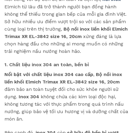
Elmich từ lâu đã trở thành người bạn đồng hành
không thể thiếu trong gian bếp của mỗi gia đình Việt.
Sở hữu nhiều ưu điểm vượt trội so với các sản phẩm
cùng loại trên thị trường,
Bộ nồi inox liền khối Elmich
Trimax XR EL-3842 size 16, 20cm
xứng đáng là lựa
chọn hàng đầu cho những ai mong muốn có những
trải nghiệm nấu nướng hoàn hảo.
1. Chất liệu inox 304 an toàn, bền bỉ
Nổi bật với chất liệu inox 304 cao cấp
,
Bộ nồi inox
liền khối Elmich Trimax XR EL-3842 size 16, 20cm
đảm bảo an toàn tuyệt đối cho sức khỏe người sử
dụng.
Inox 304
không chứa các kim loại độc hại,
không tương tác với thực phẩm trong quá trình nấu
nướng, giúp bảo vệ tối ưu hương vị và dưỡng chất của
món ăn.
Bên cạnh đó,
inox 304
còn
sở hữu độ bền bỉ vượt