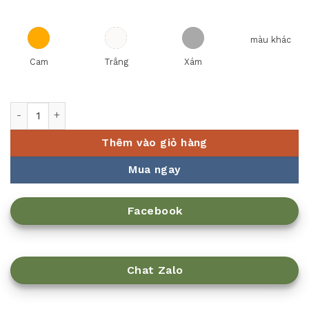
màu khác
Cam
Trắng
Xám
Bộ nồi inox liền khối Elmich Trimax XR EL-3842 size 16, 20c
Thêm vào giỏ hàng
Mua ngay
Facebook
Chat Zalo