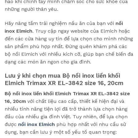
hào khi chính tay mình chăm sóc cho sức khỏe của
những người thân yêu.
Hãy nâng tầm trải nghiệm nấu ăn của bạn với
nồi
inox Elmich
. Truy cập ngay website của Elmich hoặc
đến các cửa hàng uy tín để lựa chọn cho mình những
sản phẩm phù hợp nhất. Đừng quên khám phá các
bộ nồi Elmich với nhiều kích cỡ, giúp bạn chế biến đa
dạng các món ăn ngon cho gia đình.
Lưu ý khi chọn mua
Bộ nồi inox liền khối
Elmich Trimax XR EL-3842 size 16, 20cm
Bộ nồi inox liền khối Elmich Trimax XR EL-3842 size
16, 20cm
với chất liệu cao cấp, thiết kế hiện đại và
nhiều tính năng tiện lợi đã trở thành lựa chọn hàng
đầu của nhiều gia đình Việt. Tuy nhiên, để lựa chọn
được
nồi inox Elmich
phù hợp nhất với nhu cầu sử
dụng, bạn cần lưu ý một số yếu tố quan trọng: