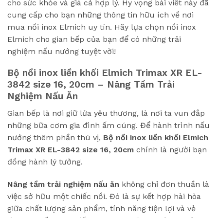
cho sức khỏe và giá cả hợp lý. Hy vọng bài viết này đã
cung cấp cho bạn những thông tin hữu ích về nơi
mua nồi inox Elmich uy tín. Hãy lựa chọn nồi inox
Elmich cho gian bếp của bạn để có những trải
nghiệm nấu nướng tuyệt vời!
Bộ nồi inox liền khối Elmich Trimax XR EL-
3842 size 16, 20cm
– Nâng Tầm Trải
Nghiệm Nấu Ăn
Gian bếp là nơi giữ lửa yêu thương, là nơi ta vun đắp
những bữa cơm gia đình ấm cúng. Để hành trình nấu
nướng thêm phần thú vị,
Bộ nồi inox liền khối Elmich
Trimax XR EL-3842 size 16, 20cm
chính là người bạn
đồng hành lý tưởng.
Nâng tầm trải nghiệm nấu ăn
không chỉ đơn thuần là
việc sở hữu một chiếc nồi. Đó là sự kết hợp hài hòa
giữa chất lượng sản phẩm, tính năng tiện lợi và vẻ