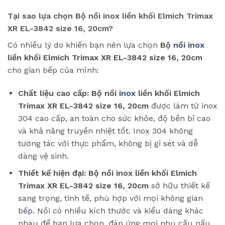
Tại sao lựa chọn Bộ nồi inox liền khối Elmich Trimax
XR EL-3842 size 16, 20cm?
Có nhiều lý do khiến bạn nên lựa chọn
Bộ
nồi inox
liền khối Elmich Trimax XR EL-3842 size 16, 20cm
cho gian bếp của mình:
Chất liệu cao cấp:
Bộ nồi
inox
liền khối Elmich
Trimax XR EL-3842 size 16, 20cm
được làm từ inox
304 cao cấp, an toàn cho sức khỏe, độ bền bỉ cao
và khả năng truyền nhiệt tốt. Inox 304 không
tương tác với thực phẩm, không bị gỉ sét và dễ
dàng vệ sinh.
Thiết kế hiện đại:
Bộ nồi inox liền khối Elmich
Trimax XR EL-3842 size 16, 20cm
sở hữu thiết kế
sang trọng, tinh tế, phù hợp với mọi không gian
bếp
. Nồi có nhiều kích thước và kiểu dáng khác
nhau để bạn lựa chọn, đáp ứng mọi nhu cầu nấu