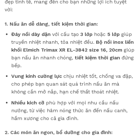
đẹp tinh tế, mang đến cho bạn những lợi ích tuyệt
vời:
1. Nấu ăn dễ dàng, tiết kiệm thời gian:
Đáy nồi dày dặn
với cấu tạo
3 lớp
hoặc
5 lớp
giúp
truyền nhiệt nhanh, tỏa nhiệt đều.
Bộ nồi inox liền
khối Elmich Trimax XR EL-3842 size 16, 20cm
giúp
bạn nấu ăn nhanh chóng,
tiết kiệm thời gian
đứng
bếp.
Vung kính cường lực
chịu nhiệt tốt, chống va đập,
cho phép bạn quan sát quá trình nấu ăn mà
không cần mở nắp, hạn chế thất thoát nhiệt.
Nhiều kích cỡ
phù hợp với mọi nhu cầu nấu
nướng, từ việc hâm nóng thức ăn đến nấu canh,
hầm xương cho cả gia đình.
2. Các món ăn ngon, bổ dưỡng cho gia đình: