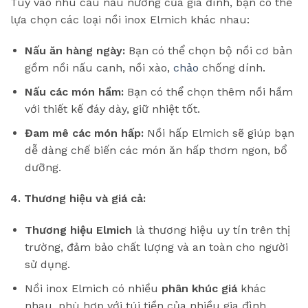
Tùy vào nhu cầu nấu nướng của gia đình, bạn có thể
lựa chọn các loại nồi inox Elmich khác nhau:
Nấu ăn hàng ngày:
Bạn có thể chọn bộ nồi cơ bản
gồm nồi nấu canh, nồi xào,
chảo
chống dính.
Nấu các món hầm:
Bạn có thể chọn thêm nồi hầm
với thiết kế đáy dày, giữ nhiệt tốt.
Đam mê các món hấp:
Nồi hấp Elmich sẽ giúp bạn
dễ dàng chế biến các món ăn hấp thơm ngon, bổ
dưỡng.
4. Thương hiệu và giá cả:
Thương hiệu Elmich
là thương hiệu uy tín trên thị
trường, đảm bảo chất lượng và an toàn cho người
sử dụng.
Nồi inox Elmich có nhiều
phân khúc giá
khác
nhau, phù hợp với túi tiền của nhiều gia đình.