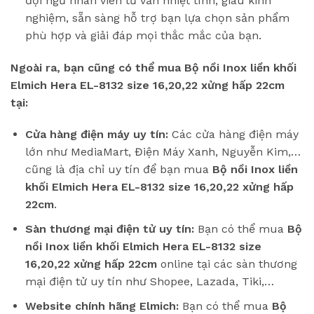
đội ngũ nhân viên tư vấn nhiệt tình, giàu kinh
nghiệm, sẵn sàng hỗ trợ bạn lựa chọn sản phẩm
phù hợp và giải đáp mọi thắc mắc của bạn.
Ngoài ra, bạn cũng có thể mua Bộ nồi Inox liền khối
Elmich Hera EL-8132 size 16,20,22 xửng hấp 22cm
tại:
Cửa hàng điện máy uy tín:
Các cửa hàng điện máy
lớn như MediaMart, Điện Máy Xanh, Nguyễn Kim,…
cũng là địa chỉ uy tín để bạn mua
Bộ nồi Inox liền
khối Elmich Hera EL-8132 size 16,20,22 xửng hấp
22cm
.
Sàn thương mại điện tử uy tín:
Bạn có thể mua
Bộ
nồi Inox liền khối Elmich Hera EL-8132 size
16,20,22 xửng hấp 22cm
online tại các sàn thương
mại điện tử uy tín như Shopee, Lazada, Tiki,…
Website chính hãng Elmich:
Bạn có thể mua
Bộ