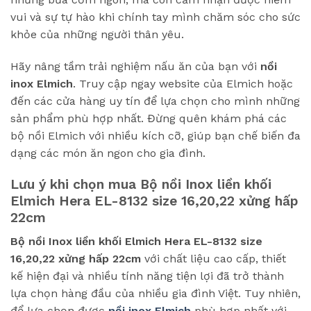
vui và sự tự hào khi chính tay mình chăm sóc cho sức
khỏe của những người thân yêu.
Hãy nâng tầm trải nghiệm nấu ăn của bạn với
nồi
inox Elmich
. Truy cập ngay website của Elmich hoặc
đến các cửa hàng uy tín để lựa chọn cho mình những
sản phẩm phù hợp nhất. Đừng quên khám phá các
bộ nồi Elmich với nhiều kích cỡ, giúp bạn chế biến đa
dạng các món ăn ngon cho gia đình.
Lưu ý khi chọn mua
Bộ nồi Inox liền khối
Elmich Hera EL-8132 size 16,20,22 xửng hấp
22cm
Bộ nồi Inox liền khối Elmich Hera EL-8132 size
16,20,22 xửng hấp 22cm
với chất liệu cao cấp, thiết
kế hiện đại và nhiều tính năng tiện lợi đã trở thành
lựa chọn hàng đầu của nhiều gia đình Việt. Tuy nhiên,
để lựa chọn được
nồi inox Elmich
phù hợp nhất với