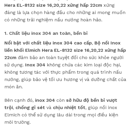
Hera EL-8132 size 16,20,22 xửng hấp 22cm
xứng
đáng là lựa chọn hàng đầu cho những ai mong muốn
có những trải nghiệm nấu nướng hoàn hảo.
1. Chất liệu inox 304 an toàn, bền bỉ
Nổi bật với chất liệu inox 304 cao cấp
,
Bộ nồi Inox
liền khối Elmich Hera EL-8132 size 16,20,22 xửng hấp
22cm
đảm bảo an toàn tuyệt đối cho sức khỏe người
sử dụng.
Inox 304
không chứa các kim loại độc hại,
không tương tác với thực phẩm trong quá trình nấu
nướng, giúp bảo vệ tối ưu hương vị và dưỡng chất của
món ăn.
Bên cạnh đó,
inox 304
còn
sở hữu độ bền bỉ vượt
trội
,
chống gỉ sét
và
chịu nhiệt tốt
, giúp nồi inox
Elmich có thể sử dụng lâu dài trong mọi điều kiện
môi trường.