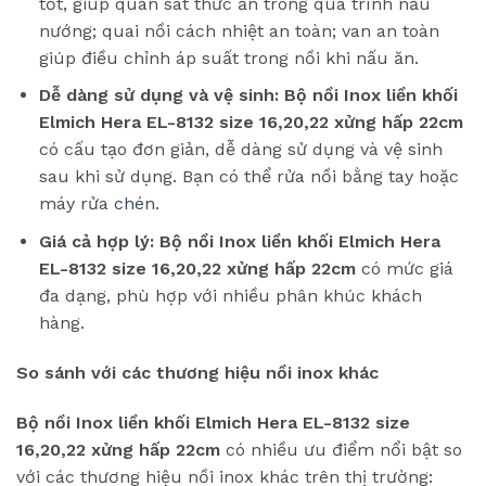
tốt, giúp quan sát thức ăn trong quá trình nấu
nướng; quai nồi cách nhiệt an toàn; van an toàn
giúp điều chỉnh áp suất trong nồi khi nấu ăn.
Dễ dàng sử dụng và vệ sinh:
Bộ nồi Inox liền khối
Elmich Hera EL-8132 size 16,20,22 xửng hấp 22cm
có cấu tạo đơn giản, dễ dàng sử dụng và vệ sinh
sau khi sử dụng. Bạn có thể rửa nồi bằng tay hoặc
máy rửa
chén
.
Giá cả hợp lý:
Bộ nồi Inox liền khối Elmich Hera
EL-8132 size 16,20,22 xửng hấp 22cm
có mức giá
đa dạng, phù hợp với nhiều phân khúc khách
hàng.
So sánh với các thương hiệu nồi inox khác
Bộ nồi Inox liền khối Elmich Hera EL-8132 size
16,20,22 xửng hấp 22cm
có nhiều ưu điểm nổi bật so
với các thương hiệu nồi inox khác trên thị trường: