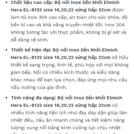
Chất liệu cao cấp:
Bộ nồi
Inox
liền khối Elmich
Hera EL-8132 size 16,20,22 xửng hấp 22cm
được
làm từ inox 304 cao cấp, an toàn cho sức khỏe, độ
bền bỉ cao và khả năng truyền nhiệt tốt. Inox 304
không tương tác với thực phẩm, không bị gỉ sét và
dễ dàng vệ sinh.
Thiết kế hiện đại:
Bộ nồi Inox liền khối Elmich
Hera EL-8132 size 16,20,22 xửng hấp 22cm
sở hữu
thiết kế sang trọng, tinh tế, phù hợp với mọi không
gian
bếp
. Nồi có nhiều kích thước và kiểu dáng
khác nhau để bạn lựa chọn, đáp ứng mọi nhu cầu
nấu nướng của gia đình.
Tính năng đa dạng:
Bộ nồi Inox liền khối Elmich
Hera EL-8132 size 16,20,22 xửng hấp 22cm
có
nhiều tính năng tiện ích như đáy dày dặn giúp tản
nhiệt đều, nấu ăn nhanh chóng và tiết kiệm năng
lượng; vung nồi bằng kính cường lực chịu nhiệt