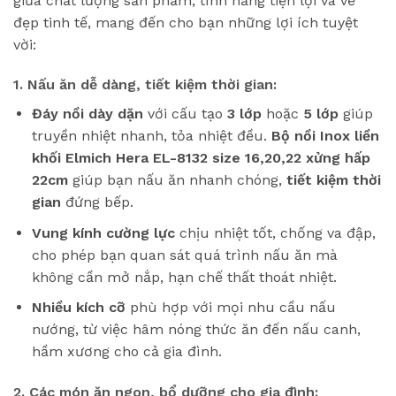
giữa chất lượng sản phẩm, tính năng tiện lợi và vẻ
đẹp tinh tế, mang đến cho bạn những lợi ích tuyệt
vời:
1. Nấu ăn dễ dàng, tiết kiệm thời gian:
Đáy nồi dày dặn
với cấu tạo
3 lớp
hoặc
5 lớp
giúp
truyền nhiệt nhanh, tỏa nhiệt đều.
Bộ nồi Inox liền
khối Elmich Hera EL-8132 size 16,20,22 xửng hấp
22cm
giúp bạn nấu ăn nhanh chóng,
tiết kiệm thời
gian
đứng bếp.
Vung kính cường lực
chịu nhiệt tốt, chống va đập,
cho phép bạn quan sát quá trình nấu ăn mà
không cần mở nắp, hạn chế thất thoát nhiệt.
Nhiều kích cỡ
phù hợp với mọi nhu cầu nấu
nướng, từ việc hâm nóng thức ăn đến nấu canh,
hầm xương cho cả gia đình.
2. Các món ăn ngon, bổ dưỡng cho gia đình: