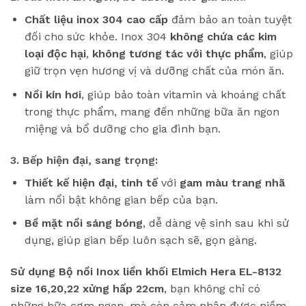
Chất liệu inox 304 cao cấp
đảm bảo an toàn tuyệt
đối cho sức khỏe. Inox 304
không chứa các kim
loại độc hại
,
không tương tác với thực phẩm
, giúp
giữ trọn vẹn hương vị và dưỡng chất của món ăn.
Nồi kín hơi
, giúp bảo toàn vitamin và khoáng chất
trong thực phẩm, mang đến những bữa ăn ngon
miệng và bổ dưỡng cho gia đình bạn.
3. Bếp hiện đại, sang trọng:
Thiết kế hiện đại, tinh tế
với
gam màu trang nhã
làm nổi bật không gian bếp của bạn.
Bề mặt nồi sáng bóng
, dễ dàng vệ sinh sau khi sử
dụng, giúp gian bếp luôn sạch sẽ, gọn gàng.
Sử dụng Bộ nồi Inox liền khối Elmich Hera EL-8132
size 16,20,22 xửng hấp 22cm
, bạn không chỉ có
những bữa cơm ngon, mà còn cảm nhận được niềm