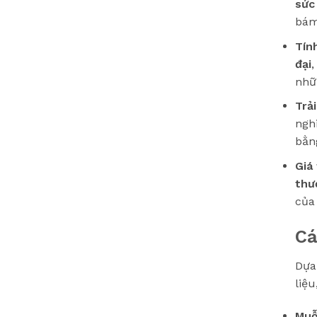
sức
bám
Tín
đại
,
nhữ
Trả
ngh
bằn
Giá
thư
của
Cá
Dựa
liệ
Muỗ