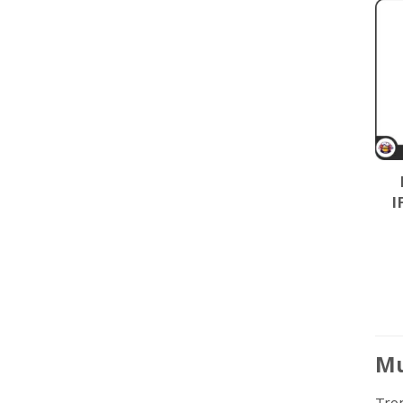
I
Mu
Tro