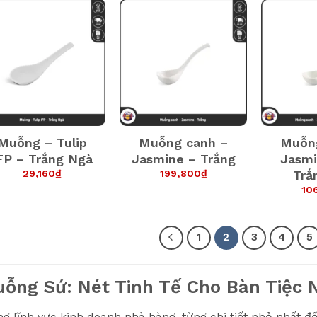
Muỗng – Tulip
Muỗng canh –
Muỗn
FP – Trắng Ngà
Jasmine – Trắng
Jasmi
29,160
₫
199,800
₫
Trắ
10
1
2
3
4
5
ỗng Sứ: Nét Tinh Tế Cho Bàn Tiệc
ng lĩnh vực kinh doanh nhà hàng, từng chi tiết nhỏ nhất 