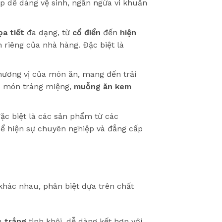
p dễ dàng vệ sinh, ngăn ngừa vi khuẩn
ọa tiết
đa dạng, từ
cổ điển
đến
hiện
 riêng của nhà hàng. Đặc biệt là
hương vị của món ăn, mang đến trải
ác món tráng miệng,
muỗng ăn kem
ặc biệt là các sản phẩm từ các
hể hiện sự chuyên nghiệp và đẳng cấp
hác nhau, phân biệt dựa trên chất
àu
trắng
tinh khôi, dễ dàng kết hợp với