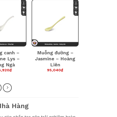
g canh –
Muỗng đường –
ne Lys –
Jasmine – Hoàng
ng Ngà
Liên
6,920
₫
95,040
₫
 Nhà Hàng
đều góp phần tạo nên trải nghiệm hoàn