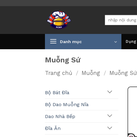
Bỏ
qua
Tìm
nội
kiếm:
dung
Danh mục
Dụng
Muỗng Sứ
Trang chủ
/
Muỗng
/
Muỗng Sứ
Bộ Bát Đĩa
Bộ Dao Muỗng Nĩa
Dao Nhà Bếp
Đĩa Ăn