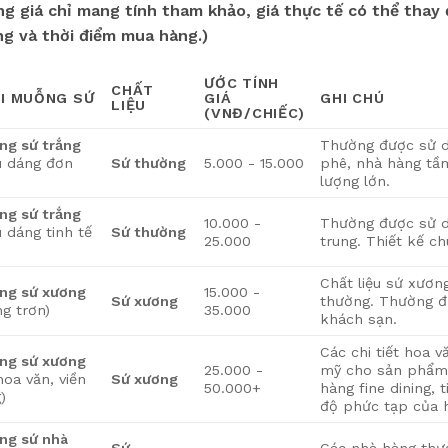
ng giá chỉ mang tính tham khảo, giá thực tế có thể thay
ng và thời điểm mua hàng.)
ƯỚC TÍNH
CHẤT
I MUỖNG SỨ
GIÁ
GHI CHÚ
LIỆU
(VNĐ/CHIẾC)
ng sứ trắng
Thường được sử d
u dáng đơn
Sứ thường
5.000 - 15.000
phê, nhà hàng tầm
)
lượng lớn.
ng sứ trắng
10.000 -
Thường được sử d
u dáng tinh tế
Sứ thường
25.000
trung. Thiết kế c
Chất liệu sứ xươ
ng sứ xương
15.000 -
Sứ xương
thường. Thường đ
ng trơn)
35.000
khách sạn.
Các chi tiết hoa v
ng sứ xương
25.000 -
mỹ cho sản phẩm.
hoa văn, viền
Sứ xương
50.000+
hàng fine dining, 
)
độ phức tạp của 
ng sứ nhà