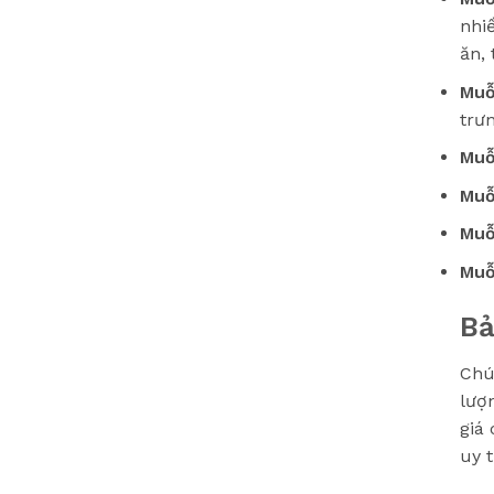
nhi
ăn,
Muỗ
trư
Muỗ
Muỗ
Muỗ
Muỗ
Bả
Chú
lượ
giá
uy t