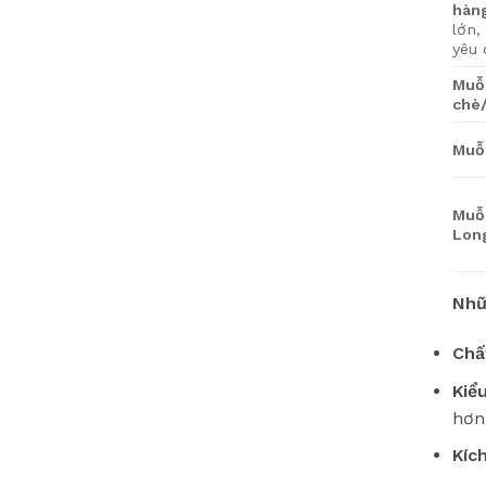
hàn
lớn,
yêu 
Muỗ
chè
Muỗ
Muỗ
Lon
Nhữ
Chất
Kiể
hơn
Kíc