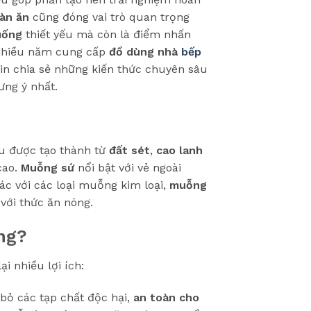
àn ăn
cũng đóng vai trò quan trọng
uống
thiết yếu mà còn là điểm nhấn
m nhiều năm cung cấp
đồ dùng nhà
bếp
in chia sẻ những kiến thức chuyên sâu
ưng ý nhất.
iệu được tạo thành từ
đất sét
,
cao lanh
cao.
Muỗng sứ
nổi bật với vẻ ngoài
hác với các loại muỗng kim loại,
muỗng
với thức ăn nóng.
ng?
i nhiều lợi ích:
 bỏ các tạp chất độc hại,
an toàn cho