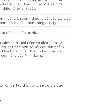
ng đặt hàng số lượng lớn với thiết kế
với nhận diện thương hiệu. Giá sẽ được
 thiết kế và chất liệu.
ơn muỗng ăn cơm, thường có kiểu dáng và
phù hợp với các món tráng miệng.
ơn để múc súp, canh.
Minh Long nổi tiếng về chất lượng và
nh thường cao hơn so với các sản phẩm
ý khách hàng nên tham khảo trực tiếp
c cửa hàng của Minh Long.
 kỳ, vẽ tay thủ công sẽ có giá cao
ỏ.