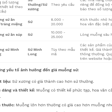
Sứ
Các nhà hàng thườ
g
(số lượng
thường/Sứ
Theo yêu cầu
riêng để đồng bộ 
 thiết kế theo
xương
báo theo số lượng,
cầu)
ng sứ ăn
8.000 -
Kích thước nhỏ h
Sứ
/tráng miệng
20.000
hoa văn đặc biệt 
10.000 -
ng sứ ăn súp
Sứ
Lòng muỗng sâu h
25.000
Các sản phẩm của 
ng sứ Minh
Sứ Minh
Tùy theo mẫu
thiết kế. Giá thà
g
Long
mã
thông thường. Qu
trên website hoặ
ng yếu tố ảnh hưởng đến giá muỗng sứ:
 liệu:
Sứ xương có giá thành cao hơn sứ thường.
u dáng và thiết kế:
Muỗng có thiết kế phức tạp, hoa văn cầu
.
h thước:
Muỗng lớn hơn thường có giá cao hơn muỗng nh