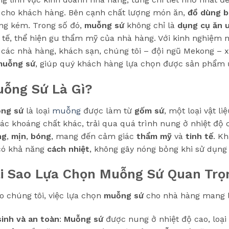
 cho khách hàng. Bên cạnh chất lượng món ăn,
đồ dùng b
ng kém. Trong số đó,
muỗng sứ
không chỉ là
dụng cụ ăn 
h tế, thể hiện gu thẩm mỹ của nhà hàng. Với kinh nghiệ
 các nhà hàng, khách sạn, chúng tôi – đội ngũ Mekong – x
muỗng sứ
, giúp quý khách hàng lựa chọn được sản phẩm 
ỗng Sứ Là Gì?
ng sứ
là loại
muỗng
được làm từ
gốm sứ
, một loại vật l
các khoáng chất khác, trải qua quá trình nung ở nhiệt độ 
ng
,
mịn
,
bóng
, mang đến cảm giác
thẩm mỹ
và
tinh tế
. K
ó khả năng
cách nhiệt
, không gây nóng bỏng khi sử dụng 
i Sao Lựa Chọn Muỗng Sứ Quan Trọ
o chúng tôi, việc lựa chọn
muỗng sứ
cho nhà hàng mang lạ
sinh và an toàn
:
Muỗng sứ
được nung ở nhiệt độ cao, loại