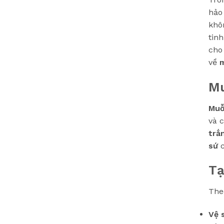
hảo
khô
tin
cho
về
Mu
Muỗ
và 
trắ
sứ
c
Tạ
The
Vệ 