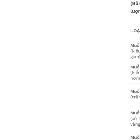
(Bả
lượ
LOẠ
Muỗ
(kiể
giản
Muỗ
(kiể
hơn)
Muỗ
(trắ
Muỗ
(có 
vàng
Muỗ