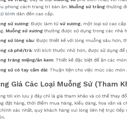
ều phong cách trang trí bàn ăn.
Muỗng sứ trắng
thường đư
 từ
bình
dân đến cao cấp.
ng sứ xương
: Được làm từ
sứ xương
, một loại sứ cao cấ
ng.
Muỗng sứ xương
thường được sử dụng trong các nhà h
ng sứ lòng sâu
: Được thiết kế với lòng muỗng sâu hơn, t
ng cà phê/trà
: Với kích thước nhỏ hơn, được sử dụng để 
ng tráng miệng/ăn kem
: Thiết kế đặc biệt để ăn các mó
ng sứ có tay cầm dài
: Thuận tiện cho việc múc các món
ng Giá Các Loại Muỗng Sứ (Tham K
ng tôi xin lưu ý đây chỉ là giá tham khảo và có thể thay đ
ng đặt hàng, thời điểm mua hàng, kiểu dáng, hoa văn và 
 chính xác nhất, quý khách hàng vui lòng liên hệ trực tiếp
ín.