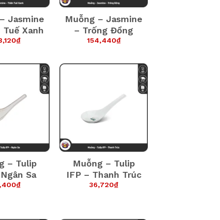
– Jasmine
Muỗng – Jasmine
n Tuế Xanh
– Trống Đồng
3,120
₫
154,440
₫
 – Tulip
Muỗng – Tulip
 Ngân Sa
IFP – Thanh Trúc
,400
₫
36,720
₫