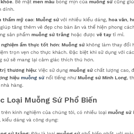
 khỏe
. Bề mặt
men màu
bóng mịn của
muỗng sứ
cũng giú
 dính.
h thẩm mỹ cao
:
Muỗng sứ
với nhiều kiểu dáng,
hoa văn
,
h
 giúp tăng thêm vẻ đẹp cho bàn ăn và thể hiện phong cách
ng sản phẩm
muỗng sứ trắng
hoặc được
vẽ tay
tỉ mỉ.
i nghiệm ẩm thực tốt hơn
:
Muỗng sứ
không làm thay đổi 
iệm trọn vẹn cho thực khách. Đặc biệt khi sử dụng với c
g sứ sẽ mang lại cảm giác thích thú hơn.
 trị thương hiệu
: Việc sử dụng
muỗng sứ
chất lượng cao, đ
ơng hiệu
muỗng sứ
nổi tiếng như
Muỗng sứ Minh Long
, t
 nhà hàng.
c Loại Muỗng Sứ Phổ Biến
 trên kinh nghiệm của chúng tôi, có nhiều loại
muỗng sứ
k
u, kiểu dáng và công dụng:
ng sứ trắng
: Đây là loại
muỗng sứ
phổ biến nhất, với m