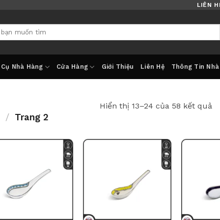
LIÊN H
 Cụ Nhà Hàng
Cửa Hàng
Giới Thiệu
Liên Hệ
Thông Tin Nhà
Đ
Hiển thị 13–24 của 58 kết quả
/
Trang 2
s
x
th
m
n