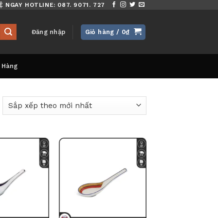
Ệ NGAY HOTLINE: 087. 9071. 727
Đăng nhập
Giỏ hàng /
0
₫
 Hàng
ã
ắp
ếp
eo
ới
hất