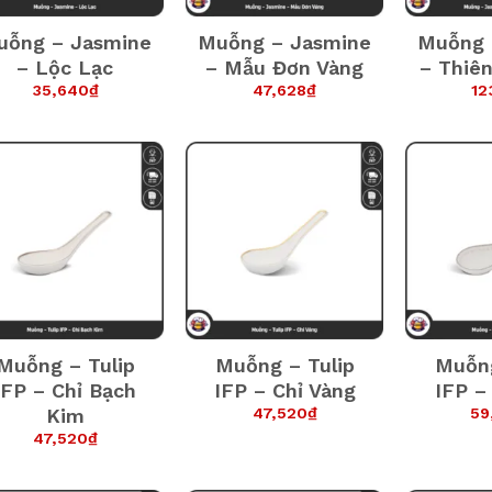
uỗng – Jasmine
Muỗng – Jasmine
Muỗng 
– Lộc Lạc
– Mẫu Đơn Vàng
– Thiê
35,640
₫
47,628
₫
12
Muỗng – Tulip
Muỗng – Tulip
Muỗng
IFP – Chỉ Bạch
IFP – Chỉ Vàng
IFP –
47,520
₫
59
Kim
47,520
₫