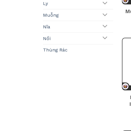
Ly
M
Muỗng
Nĩa
Nồi
Thùng Rác